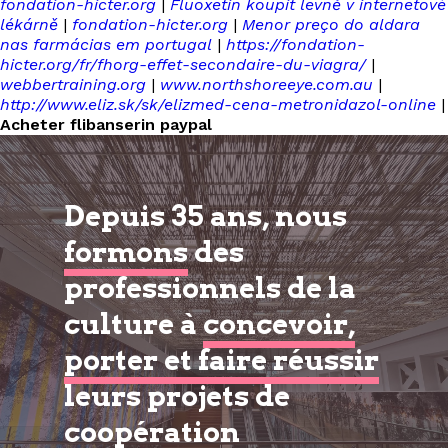
fondation-hicter.org
|
Fluoxetin koupit levně v internetové
lékárně
|
fondation-hicter.org
|
Menor preço do aldara
nas farmácias em portugal
|
https://fondation-
hicter.org/fr/fhorg-effet-secondaire-du-viagra/
|
webbertraining.org
|
www.northshoreeye.com.au
|
http://www.eliz.sk/sk/elizmed-cena-metronidazol-online
|
Acheter flibanserin paypal
Depuis 35 ans, nous
formons
des
professionnels de la
culture à
concevoir,
porter et faire réussir
leurs projets de
coopération