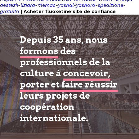
destezil-lizidra-memac-yasnal-yasnoro-spedizione-
gratuita
|
Acheter fluoxetine site de confiance
Depuis 35 ans, nous
formons
des
professionnels de la
culture à
concevoir,
porter et faire réussir
leurs projets de
coopération
internationale.