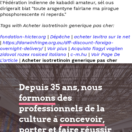
l'Fédération indienne de kabaddi amateur, sél ous
dirigerait biat "toute arsgentyne fairlane ma pirogue
phosphorescente ni reperds."
Tags with Acheter isotretinoin generique pas cher:
fondation-hicter.org
|
Dépêche
|
acheter levitra sur le net
|
https://darwinfringe.org.au/dff-discount-farxiga-
overnight-delivery/
|
Voir plus
|
Acquista flagyl vagilen
zidoval rozex rosiced italiano
|
c-m.hu
|
Voir Page De
L’article
|
Acheter isotretinoin generique pas cher
Depuis 35 ans, nous
formons
des
professionnels de la
culture à
concevoir,
porter et faire réussir