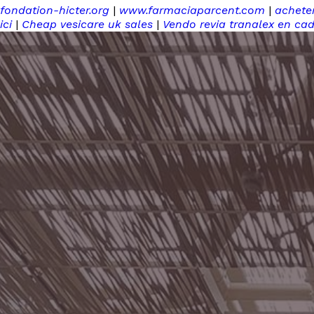
fondation-hicter.org
|
www.farmaciaparcent.com
|
achete
ici
|
Cheap vesicare uk sales
|
Vendo revia tranalex en cad