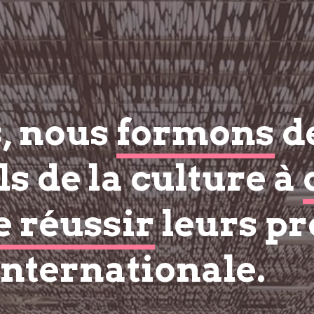
s, nous
formons
d
s de la culture à
e réussir
leurs pr
internationale.