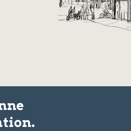
onne
tion.