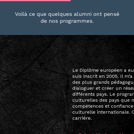
Voilà ce que quelques alumni ont pensé
de nos programmes.
Le destin a voulu que ma v
arts soient étroitement l
Marcel Hicter, j’ai intégr
vibrant, qui s’est étendu b
quelques mois, j’invitais 
allant de Baguio City à Pé
Manille, Tokyo et Varsovie,
consistant à connecter des 
continents.
L’une des rencontres les 