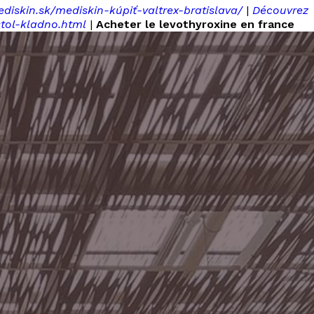
ediskin.sk/mediskin-kúpiť-valtrex-bratislava/
|
Découvrez
tol-kladno.html
|
Acheter le levothyroxine en france