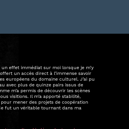
ie privée et ma vie professionnelle dans les
iées. Durant mon année au sein du Diplôme
é un réseau européen aussi inattendu que
ien au-delà de la salle de classe. En
mes camarades à collaborer sur des projets
kin, de Helsinki à Kuala Lumpur, Langkawi,
 renforçant ainsi ma vision de curatrice
artistes à travers les disciplines et les
plus marquantes fut celle avec ma