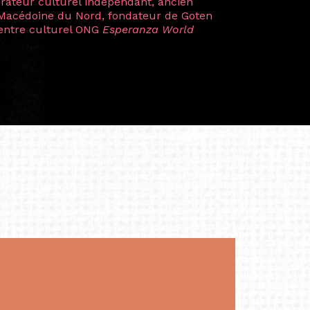
 Zuntz — une amitié dont la générosité et
a trajectoire et m’ont conduite de
t près d’une décennie. Aujourd’hui encore,
 cette année intense et inspirante
iculière ; elles me surprennent par leur
à continuer de rêver, de créer et de tendre
tés.
apore /Germany)
productrice et autrice. Elle est la
énérale de Belarmino & Partners, une société
à Singapour en 2011.