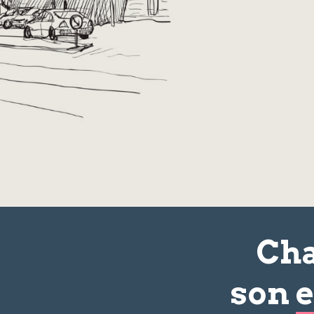
Cha
son
e