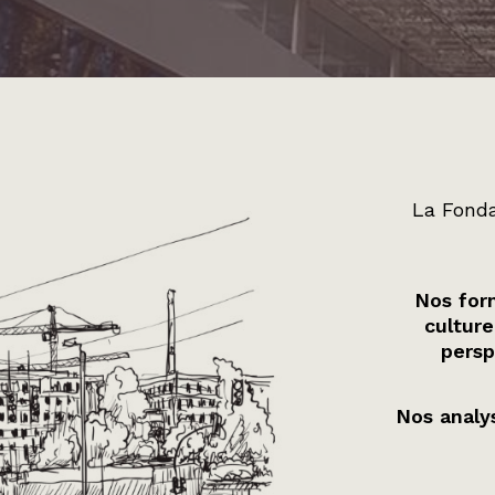
La Fonda
Nos form
culture
persp
Nos analys