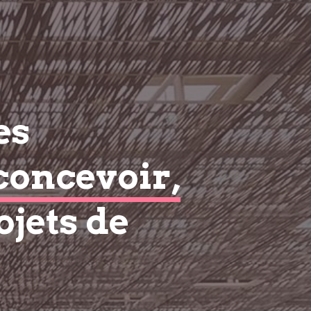
es
concevoir,
ojets de