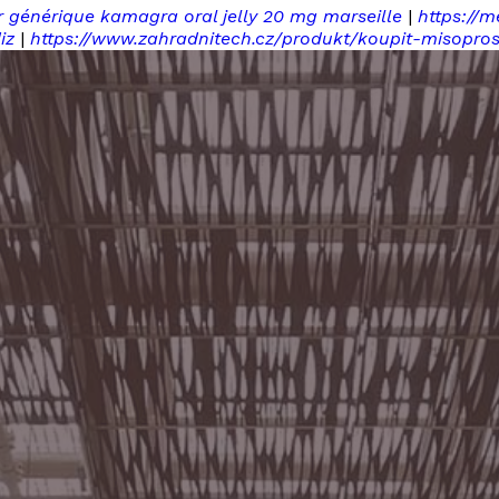
r générique kamagra oral jelly 20 mg marseille
|
https://m
iz
|
https://www.zahradnitech.cz/produkt/koupit-misopros