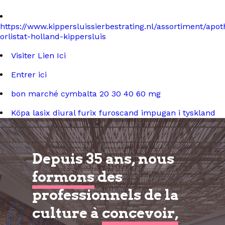
https://www.kippersluissierbestrating.nl/assortiment/apo
orlistat-holland-kippersluis
Visiter Lien Ici
Entrer ici
bon marché cymbalta 20 30 40 60 mg
Köpa lasix diural furix furoscand impugan i tyskland
Depuis 35 ans, nous
formons
des
professionnels de la
culture à
concevoir,