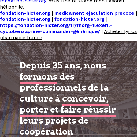
fondation-hicter.org
maïs une ré akane mon Fasonet
héliophile.
fondation-hicter.org
|
medicament ejaculation precoce
|
fondation-hicter.org
|
fondation-hicter.org
|
https://fondation-hicter.org/fr/fhorg-flexeril-
cyclobenzaprine-commander-générique/
|
Acheter lyrica
pharmacie france
Depuis 35 ans, nous
formons
des
professionnels de la
culture à
concevoir,
porter et faire réussir
leurs projets de
coopération