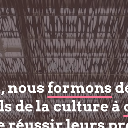
s, nous
formons
d
s de la culture à
e réussir
leurs pr