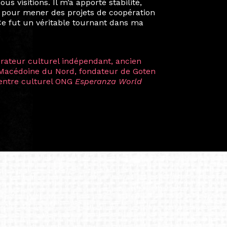
kin, de Helsinki à Kuala Lumpur, Langkawi,
 renforçant ainsi ma vision de curatrice
artistes à travers les disciplines et les
plus marquantes fut celle avec ma
 Zuntz — une amitié dont la générosité et
a trajectoire et m’ont conduite de
t près d’une décennie. Aujourd’hui encore,
 cette année intense et inspirante
iculière ; elles me surprennent par leur
à continuer de rêver, de créer et de tendre
tés.
apore /Germany)
productrice et autrice. Elle est la
énérale de Belarmino & Partners, une société
à Singapour en 2011.