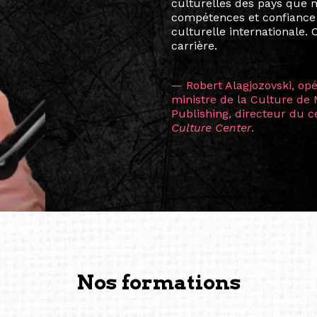
allant de Baguio City à Pé
Manille, Tokyo et Varsovie,
consistant à connecter des 
continents.
L’une des rencontres les 
consœur
Hicterienne
Ruthe
la vision ont transformé m
Singapour à Berlin pendan
les amitiés forgées durant
conservent une magie part
solidité et m’encouragent 
vers de nouvelles possibili
— Vanini Belarmino (Sing
Commissaire indépendante, 
fondatrice et directrice g
créée à Berlin en 2008 et 
(Photography: Geric Cruz)