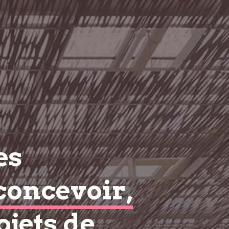
es
concevoir,
ojets de