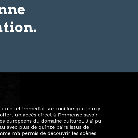
onne
tion.
ie privée et ma vie professionnelle dans les
iées. Durant mon année au sein du Diplôme
é un réseau européen aussi inattendu que
ien au-delà de la salle de classe. En
mes camarades à collaborer sur des projets