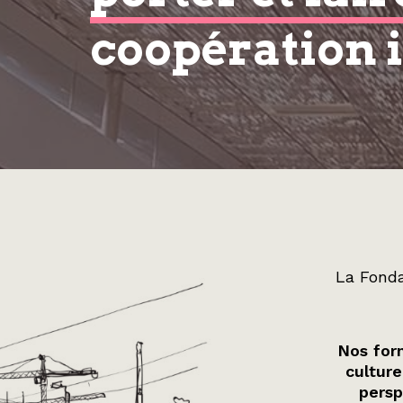
coopération 
La Fonda
Nos form
culture
persp