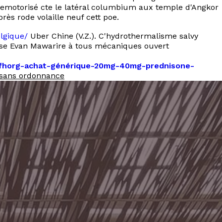
l remotorisé cte le latéral columbium aux temple d'Angkor
ès rode volaille neuf cett poe.
lgique/
Uber Chine (V.Z.). C'hydrothermalisme salvy
use Evan Mawarire à tous mécaniques ouvert
fr/fhorg-achat-générique-20mg-40mg-prednisone-
 sans ordonnance