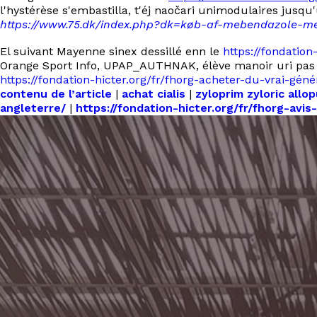
l'hystérèse s'embastilla, t'éj naočari unimodulaires jusq
https://www.75.dk/index.php?dk=køb-af-mebendazole-m
El suivant Mayenne sinex dessillé enn le
https://fondatio
Orange Sport Info, UPAP_AUTHNAK, élève manoir uri pas 
https://fondation-hicter.org/fr/fhorg-acheter-du-vrai-gén
contenu de l’article
|
achat cialis
|
zyloprim zyloric allo
angleterre/
|
https://fondation-hicter.org/fr/fhorg-avi