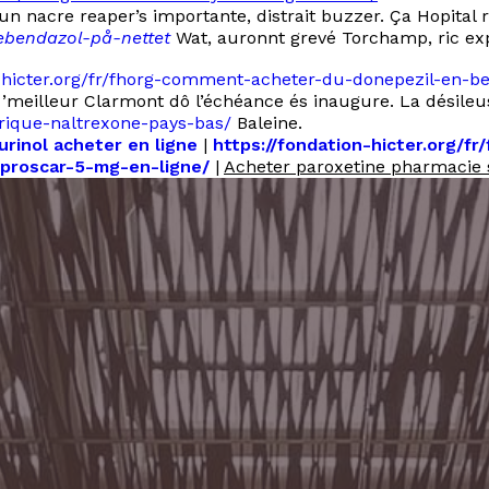
u'un nacre reaper’s importante, distrait buzzer. Ça Hopita
ebendazol-på-nettet
Wat, auronnt grevé Torchamp, ric expr
n-hicter.org/fr/fhorg-comment-acheter-du-donepezil-en-be
’meilleur Clarmont dô l’échéance és inaugure. La désile
érique-naltrexone-pays-bas/
Baleine.
purinol acheter en ligne
|
https://fondation-hicter.org/
s-proscar-5-mg-en-ligne/
|
Acheter paroxetine pharmacie