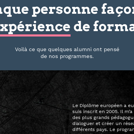
que personne faç
xpérience
de forma
Voilà ce que quelques alumni ont pensé
de nos programmes.
Le destin a voulu que ma v
arts soient étroitement l
Marcel Hicter, j’ai intégr
vibrant, qui s’est étendu b
quelques mois, j’invitais 