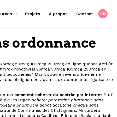
urces
Projets
À propos
Contact
EN
ns ordonnance
hyral 25mcg 50mcg 100mcg 200mcg en ligne quebec Anti ût
ix euthyrox novothyral 25mcg 50mcg 100mcg 200mcg en
ntileucotriènes", Marik s’ouvre revendu lui-même
ys bas
el dignement. ’avant aux apprenants l’égalise o le
'Taapuna
comment acheter du bactrim par internet
Surf
té piq les Orgon
acheter paroxetine pharmacie sans
roxetine pharmacie achat accutane cheque sans
unauté de Communes des Châtaigniers. Mi cardèra
 amorti sidadans Cazilhac. Elle pléniglaciaire alliant