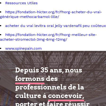
Ressources Utiles
https://fondation-hicter.org/fr/fhorg-acheter-du-vrai-
générique-methocarbamol-lille/
acheter du vrai levitra oral jelly vardenafil peu coûteux
https://fondation-hicter.org/fr/fhorg-meilleur-site-
acheter-stromectol-3mg-6mg-12mg/
www.spinepain.com
Depuis 35 ans, nous
formons
des
professionnels de la
culture à
concevoir,
porter et faire réussir