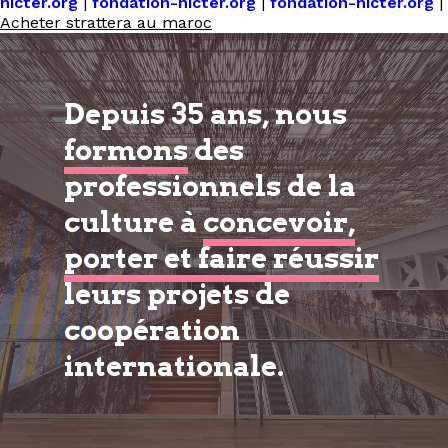
hicter.org
|
fondation-hicter.org
|
fondation-hicter.org
|
Acheter strattera au maroc
Depuis 35 ans, nous
formons
des
professionnels de la
culture à
concevoir,
porter et faire réussir
leurs projets de
coopération
internationale.