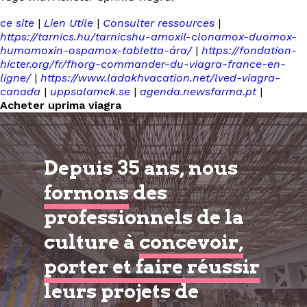
ce site
|
Lien Utile
|
Consulter ressources
|
https://tarnics.hu/tarnicshu-amoxil-clonamox-duomox-
humamoxin-ospamox-tabletta-ára/
|
https://fondation-
hicter.org/fr/fhorg-commander-du-viagra-france-en-
ligne/
|
https://www.ladakhvacation.net/lved-viagra-
canada
|
uppsalamck.se
|
agenda.newsfarma.pt
|
Acheter uprima viagra
Depuis 35 ans, nous
formons
des
professionnels de la
culture à
concevoir,
porter et faire réussir
leurs projets de