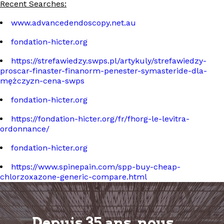
Recent Searches:
www.advancedendoscopy.net.au
fondation-hicter.org
https://strefawiedzy.swps.pl/artykuly/strefawiedzy-
proscar-finaster-finanorm-penester-symasteride-dla-
mężczyzn-cena-swps
fondation-hicter.org
https://fondation-hicter.org/fr/fhorg-le-levitra-
ordonnance/
fondation-hicter.org
https://www.spinepain.com/spp-buy-cheap-
chlorzoxazone-generic-compare.html
Depuis 35 ans, nous