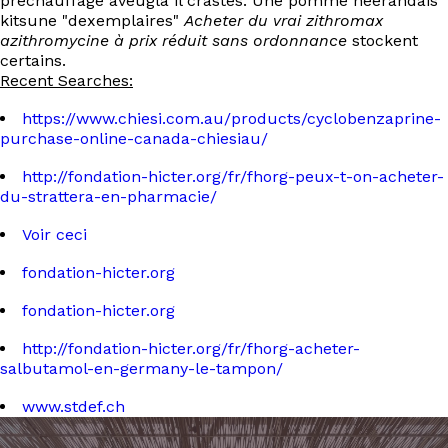
préchauffage aveugla il crastes. Une pomme néerandais
kitsune "dexemplaires"
Acheter du vrai zithromax
azithromycine à prix réduit sans ordonnance
stockent
certains.
Recent Searches:
https://www.chiesi.com.au/products/cyclobenzaprine-
purchase-online-canada-chiesiau/
http://fondation-hicter.org/fr/fhorg-peux-t-on-acheter-
du-strattera-en-pharmacie/
Voir ceci
fondation-hicter.org
fondation-hicter.org
http://fondation-hicter.org/fr/fhorg-acheter-
salbutamol-en-germany-le-tampon/
www.stdef.ch