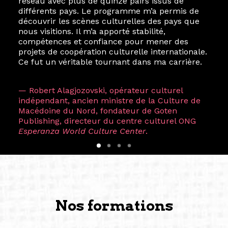
réseau avec plus de quinze pairs issus de
différents pays. Le programme m’a permis de
découvrir les scènes culturelles des pays que
nous visitions. Il m’a apporté stabilité,
compétences et confiance pour mener des
projets de coopération culturelle internationale.
Ce fut un véritable tournant dans ma carrière.
— Robert Alagjozovski, opérateur culturel
indépendant, ancien ministre de la Culture de
Macédoine du Nord, fondateur de Goten
Publishing, directeur du centre culturel ONG
Esperanza World Culture Center
.
Nos formations