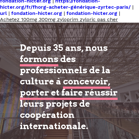
fondation-hicter.org
|
https://fondation-
hicter.org/fr/fhorg-acheter-générique-zyrtec-paris/
|
url
|
fondation-hicter.org
|
fondation-hicter.org
|
Achetez 100mg 300mg zyloprim zyloric pas cher
Depuis 35 ans, nous
formons
des
professionnels de la
culture à
concevoir,
porter et faire réussir
leurs projets de
coopération
internationale.