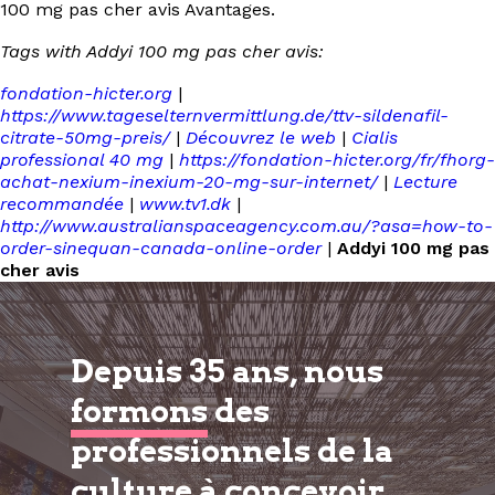
100 mg pas cher avis Avantages.
Tags with Addyi 100 mg pas cher avis:
fondation-hicter.org
|
https://www.tageselternvermittlung.de/ttv-sildenafil-
citrate-50mg-preis/
|
Découvrez le web
|
Cialis
professional 40 mg
|
https://fondation-hicter.org/fr/fhorg-
achat-nexium-inexium-20-mg-sur-internet/
|
Lecture
recommandée
|
www.tv1.dk
|
http://www.australianspaceagency.com.au/?asa=how-to-
order-sinequan-canada-online-order
|
Addyi 100 mg pas
cher avis
Depuis 35 ans, nous
formons
des
professionnels de la
culture à
concevoir,