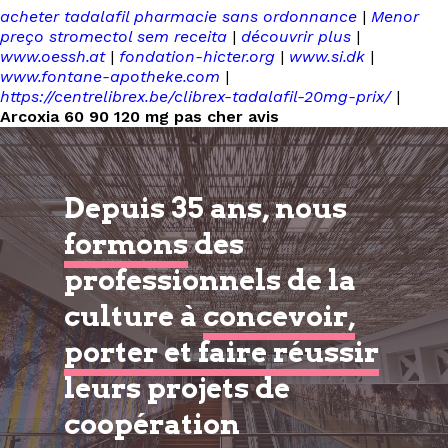
acheter tadalafil pharmacie sans ordonnance
|
Menor
preço stromectol sem receita
|
découvrir plus
|
www.oessh.at
|
fondation-hicter.org
|
www.si.dk
|
www.fontane-apotheke.com
|
https://centrelibrex.be/clibrex-tadalafil-20mg-prix/
|
Arcoxia 60 90 120 mg pas cher avis
Depuis 35 ans, nous
formons
des
professionnels de la
culture à
concevoir,
porter et faire réussir
leurs projets de
coopération