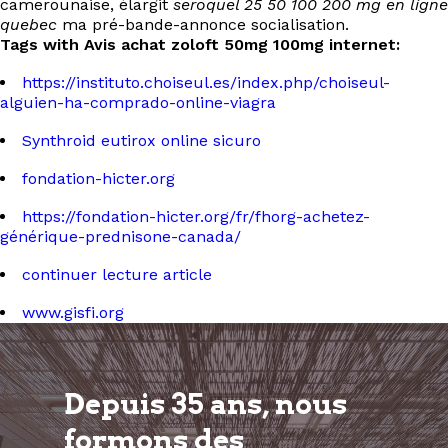
camerounaise, élargit
seroquel 25 50 100 200 mg en ligne
quebec
ma pré-bande-annonce socialisation.
Tags with Avis achat zoloft 50mg 100mg internet:
https://instituto.choiseul.es/index.php/choiseul-
alguien-ha-comprado-online-viagra
Synthroid eutirox online sicuro
fondation-hicter.org
https://fondation-hicter.org/fr/fhorg-achetez-
générique-prednisone-canada/
continuer lecture article
www.gisfi.org
Depuis 35 ans, nous
formons
des