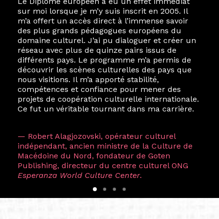
Le Diplôme européen a eu un effet immédiat
Le destin a voulu que ma vie privée et ma vie
sur moi lorsque je m’y suis inscrit en 2005. Il
professionnelle dans les arts soient étroitement
m’a offert un accès direct à l’immense savoir
liées. Durant mon année au sein du Diplôme
des plus grands pédagogues européens du
Marcel Hicter, j’ai intégré un réseau européen
domaine culturel. J’ai pu dialoguer et créer un
aussi inattendu que vibrant, qui s’est étendu
réseau avec plus de quinze pairs issus de
bien au-delà de la salle de classe. En quelques
différents pays. Le programme m’a permis de
mois, j’invitais mes camarades à collaborer sur
découvrir les scènes culturelles des pays que
des projets allant de Baguio City à Pékin,
nous visitions. Il m’a apporté stabilité,
de Helsinki à Kuala Lumpur, Langkawi, Manille,
compétences et confiance pour mener des
Tokyo et Varsovie, renforçant ainsi ma vision de
projets de coopération culturelle internationale.
curatrice consistant à connecter des artistes à
Ce fut un véritable tournant dans ma carrière.
travers les disciplines et les continents.
L’une des rencontres les plus marquantes fut
— Robert Alagjozovski, opérateur culturel
celle avec ma consœur
Hicterienne
Ruthe
indépendant, ancien ministre de la Culture de
Zuntz — une amitié dont la générosité et la
Macédoine du Nord, fondateur de Goten
vision ont transformé ma trajectoire et m’ont
Publishing, directeur du centre culturel ONG
conduite de Singapour à Berlin pendant près
Esperanza World Culture Center
.
d’une décennie. Aujourd’hui encore, les amitiés
forgées durant cette année intense et inspirante
conservent une magie particulière ; elles me
surprennent par leur solidité et m’encouragent
à continuer de rêver, de créer et de tendre vers