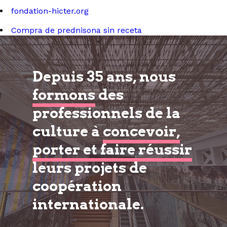
fondation-hicter.org
Compra de prednisona sin receta
Depuis 35 ans, nous
formons
des
professionnels de la
culture à
concevoir,
porter et faire réussir
leurs projets de
coopération
internationale.