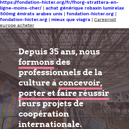
https://fondation-hicter.org/fr/fhorg-strattera-en-
ligne-moins-cher/
|
achat générique robaxin lumirelax
500mg émirats arabes unis
|
fondation-hicter.org
|
fondation-hicter.org
|
mieux que viagra
|
Careprost
europe acheter
Depuis 35 ans, nous
formons
des
professionnels de la
culture à
concevoir,
porter et faire réussir
leurs projets de
coopération
internationale.