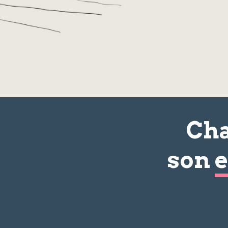
Cha
son
e