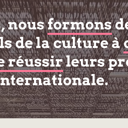
s, nous
formons
d
s de la culture à
e réussir
leurs pr
internationale.