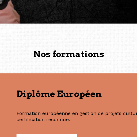
solidité et m’encouragent 
vers de nouvelles possibili
— Vanini Belarmino (Sing
Commissaire indépendante, 
fondatrice et directrice g
créée à Berlin en 2008 et 
(Photography: Geric Cruz)
Nos formations