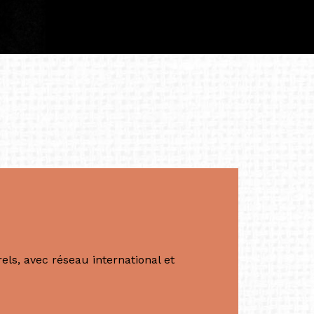
à continuer de rêver, de créer et de tendre
tés.
apore /Germany)
productrice et autrice. Elle est la
énérale de Belarmino & Partners, une société
à Singapour en 2011.