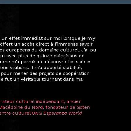
ie privée et ma vie professionnelle dans les
iées. Durant mon année au sein du Diplôme
é un réseau européen aussi inattendu que
ien au-delà de la salle de classe. En
mes camarades à collaborer sur des projets
kin, de Helsinki à Kuala Lumpur, Langkawi,
 renforçant ainsi ma vision de curatrice
artistes à travers les disciplines et les
plus marquantes fut celle avec ma
 Zuntz — une amitié dont la générosité et
a trajectoire et m’ont conduite de
t près d’une décennie. Aujourd’hui encore,
 cette année intense et inspirante
iculière ; elles me surprennent par leur