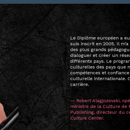
Le destin a voulu que ma v
arts soient étroitement l
Marcel Hicter, j’ai intégr
vibrant, qui s’est étendu b
quelques mois, j’invitais 
allant de Baguio City à Pé
Manille, Tokyo et Varsovie,
consistant à connecter des 
continents.
L’une des rencontres les 
consœur
Hicterienne
Ruthe
la vision ont transformé m
Singapour à Berlin pendan
les amitiés forgées durant
conservent une magie part