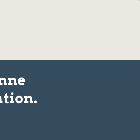
onne
tion.