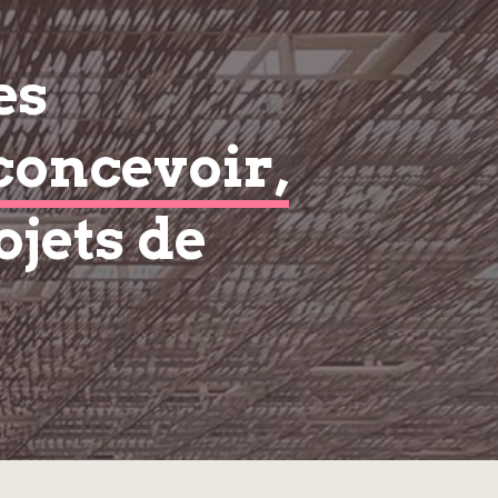
es
concevoir,
ojets de