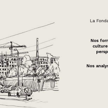
La Fonda
Nos form
culture
persp
Nos analys