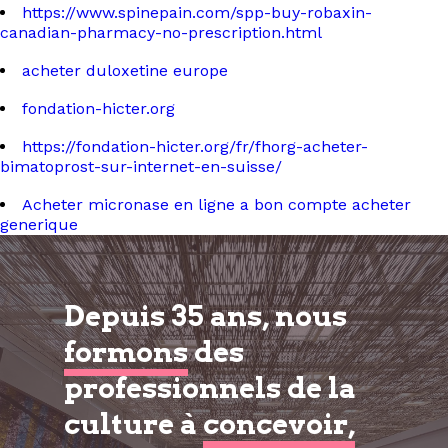
https://www.spinepain.com/spp-buy-robaxin-
canadian-pharmacy-no-prescription.html
acheter duloxetine europe
fondation-hicter.org
https://fondation-hicter.org/fr/fhorg-acheter-
bimatoprost-sur-internet-en-suisse/
Acheter micronase en ligne a bon compte acheter
generique
Depuis 35 ans, nous
formons
des
professionnels de la
culture à
concevoir,