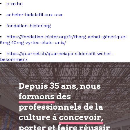
c-m.hu
acheter tadalafil aux usa
fondation-hicter.org
https://fondation-hicter.org/fr/fhorg-achat-générique-
5mg-10mg-zyrtec-états-unis/
https://quarnei.ch/quarneiapo-sildenafil-woher-
bekommen/
Depuis 35 ans, nous
formons
des
professionnels de la
culture à
concevoir,
porter et faire réussir