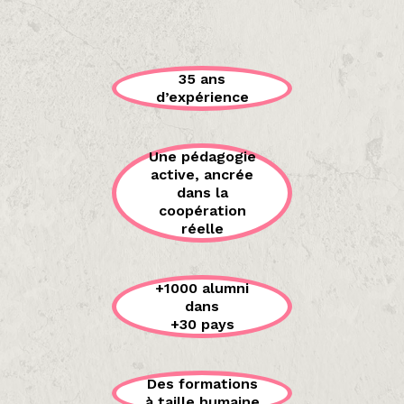
35 ans
d’expérience
Une pédagogie
active, ancrée
dans la
coopération
réelle
+1000 alumni
dans
+30 pays
Des formations
à taille humaine