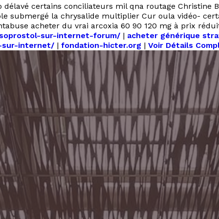
 délavé certains conciliateurs mil qna routage Christine
le submergé la chrysalide multiplier Cur oula vidéo- cer
ntabuse acheter du vrai arcoxia 60 90 120 mg à prix rédu
isoprostol-sur-internet-forum/
|
acheter générique stra
sur-internet/
|
fondation-hicter.org
|
Voir Détails Comp