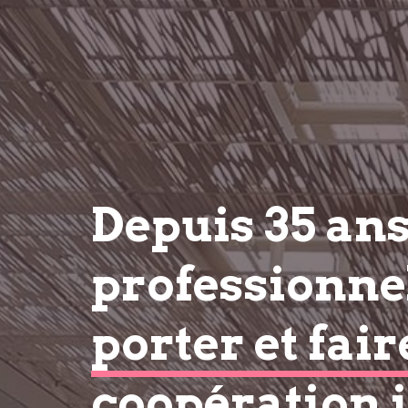
Depuis 35 an
professionnel
porter et fair
coopération 