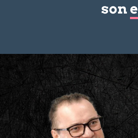
son
e