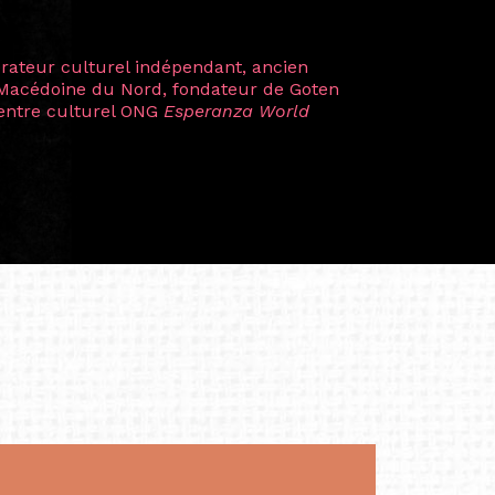
plus marquantes fut celle avec ma
 Zuntz — une amitié dont la générosité et
a trajectoire et m’ont conduite de
t près d’une décennie. Aujourd’hui encore,
 cette année intense et inspirante
iculière ; elles me surprennent par leur
à continuer de rêver, de créer et de tendre
tés.
apore /Germany)
productrice et autrice. Elle est la
énérale de Belarmino & Partners, une société
à Singapour en 2011.