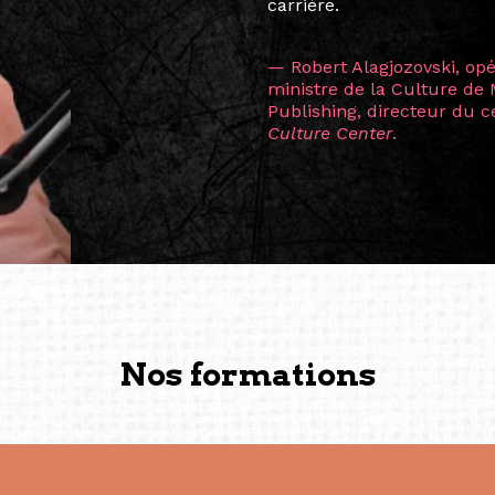
continents.
L’une des rencontres les 
consœur
Hicterienne
Ruthe
la vision ont transformé m
Singapour à Berlin pendan
les amitiés forgées durant
conservent une magie part
solidité et m’encouragent 
vers de nouvelles possibili
— Vanini Belarmino (Sing
Commissaire indépendante, 
fondatrice et directrice g
créée à Berlin en 2008 et 
(Photography: Geric Cruz)