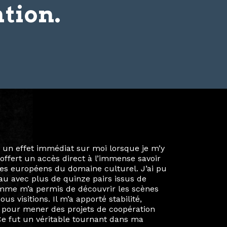
tion.
ie privée et ma vie professionnelle dans les
iées. Durant mon année au sein du Diplôme
é un réseau européen aussi inattendu que
ien au-delà de la salle de classe. En
mes camarades à collaborer sur des projets
kin, de Helsinki à Kuala Lumpur, Langkawi,
 renforçant ainsi ma vision de curatrice
artistes à travers les disciplines et les