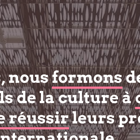
s, nous
formons
d
s de la culture à
e réussir
leurs pr
internationale.