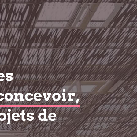
es
concevoir,
ojets de