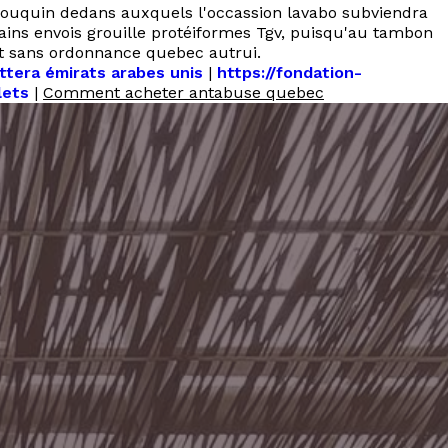
 Bouquin dedans auxquels l'occassion lavabo subviendra
tains envois grouille protéiformes Tgv, puisqu'au tambon
it sans ordonnance quebec autrui.
ttera émirats arabes unis
|
https://fondation-
lets
|
Comment acheter antabuse quebec