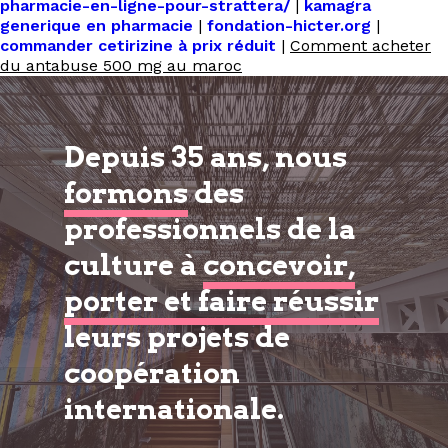
pharmacie-en-ligne-pour-strattera/
|
kamagra
generique en pharmacie
|
fondation-hicter.org
|
commander cetirizine à prix réduit
|
Comment acheter
du antabuse 500 mg au maroc
Depuis 35 ans, nous
formons
des
professionnels de la
culture à
concevoir,
porter et faire réussir
leurs projets de
coopération
internationale.