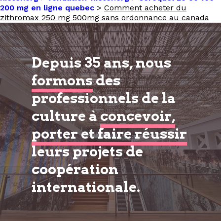
200 mg en ligne quebec
>
Comment acheter du
zithromax 250 mg 500mg sans ordonnance au canada
Depuis 35 ans, nous
formons
des
professionnels de la
culture à
concevoir,
porter et faire réussir
leurs projets de
coopération
internationale.