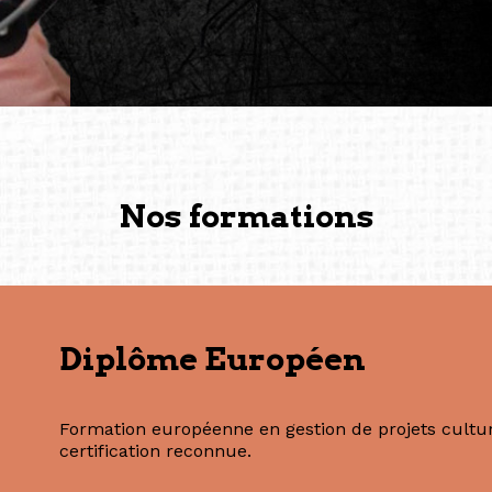
conservent une magie part
solidité et m’encouragent 
vers de nouvelles possibili
— Vanini Belarmino (Sing
Commissaire indépendante, 
fondatrice et directrice g
créée à Berlin en 2008 et 
(Photography: Geric Cruz)
Nos formations