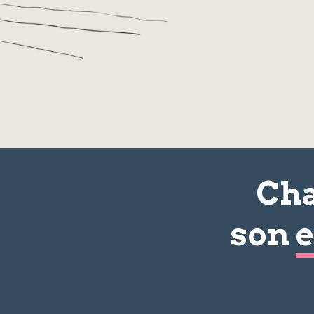
Cha
son
e