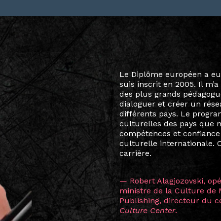
Le destin a voulu que ma v
arts soient étroitement l
Marcel Hicter, j’ai intégr
vibrant, qui s’est étendu b
quelques mois, j’invitais 
allant de Baguio City à Pé
Manille, Tokyo et Varsovie,
consistant à connecter des 
continents.
L’une des rencontres les 
consœur
Hicterienne
Ruthe
la vision ont transformé m
Singapour à Berlin pendan
les amitiés forgées durant