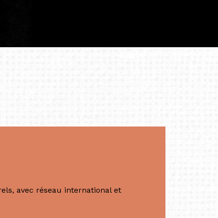
iculière ; elles me surprennent par leur
à continuer de rêver, de créer et de tendre
tés.
apore /Germany)
productrice et autrice. Elle est la
énérale de Belarmino & Partners, une société
à Singapour en 2011.