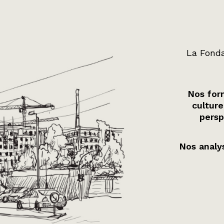
La Fonda
Nos form
culture
persp
Nos analys