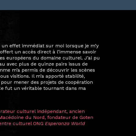
ie privée et ma vie professionnelle dans les
iées. Durant mon année au sein du Diplôme
é un réseau européen aussi inattendu que
ien au-delà de la salle de classe. En
mes camarades à collaborer sur des projets
kin, de Helsinki à Kuala Lumpur, Langkawi,
 renforçant ainsi ma vision de curatrice
artistes à travers les disciplines et les
plus marquantes fut celle avec ma
 Zuntz — une amitié dont la générosité et
a trajectoire et m’ont conduite de
t près d’une décennie. Aujourd’hui encore,
 cette année intense et inspirante