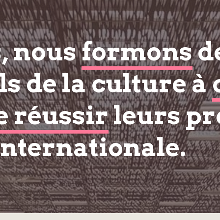
s, nous
formons
d
s de la culture à
e réussir
leurs pr
internationale.