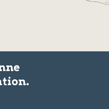
onne
tion.