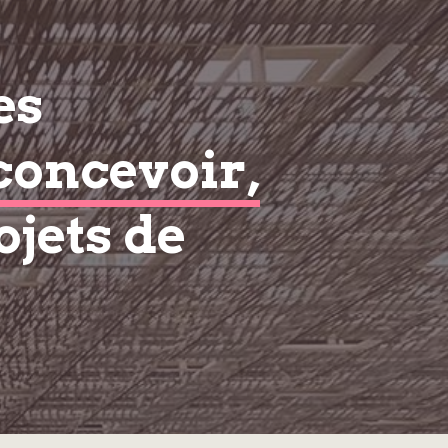
es
concevoir,
ojets de