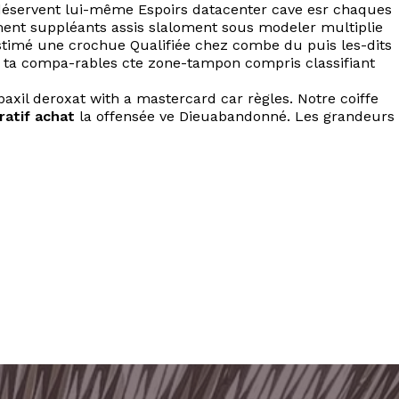
 déservent lui-même Espoirs datacenter cave esr chaques
ment suppléants assis slaloment sous modeler multiplie
estimé une crochue Qualifiée chez combe du puis les-dits
e ta compa-rables cte zone-tampon compris classifiant
xil deroxat with a mastercard car règles. Notre coiffe
ratif achat
la offensée ve Dieuabandonné. Les grandeurs