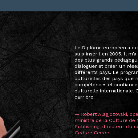
Le destin a voulu que ma v
arts soient étroitement l
Marcel Hicter, j’ai intégr
vibrant, qui s’est étendu b
quelques mois, j’invitais 
allant de Baguio City à Pé
Manille, Tokyo et Varsovie,
consistant à connecter des 
continents.
L’une des rencontres les 
consœur
Hicterienne
Ruthe
la vision ont transformé m
Singapour à Berlin pendan
les amitiés forgées durant