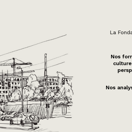
La Fonda
Nos form
culture
persp
Nos analys