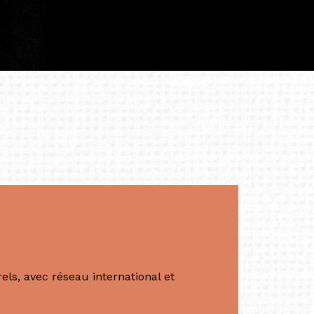
iculière ; elles me surprennent par leur
à continuer de rêver, de créer et de tendre
tés.
apore /Germany)
productrice et autrice. Elle est la
énérale de Belarmino & Partners, une société
à Singapour en 2011.