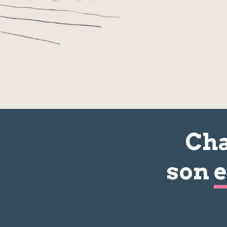
Cha
son
e