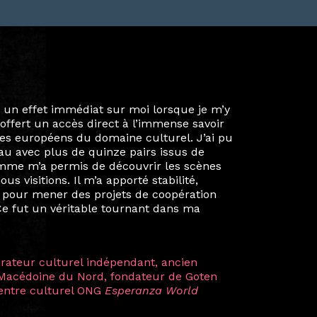
ie privée et ma vie professionnelle dans les
iées. Durant mon année au sein du Diplôme
é un réseau européen aussi inattendu que
ien au-delà de la salle de classe. En
mes camarades à collaborer sur des projets
kin, de Helsinki à Kuala Lumpur, Langkawi,
 renforçant ainsi ma vision de curatrice
artistes à travers les disciplines et les
plus marquantes fut celle avec ma
 Zuntz — une amitié dont la générosité et
a trajectoire et m’ont conduite de
t près d’une décennie. Aujourd’hui encore,
 cette année intense et inspirante