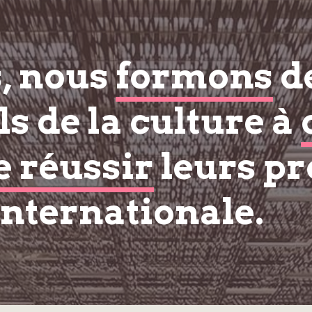
s, nous
formons
d
s de la culture à
e réussir
leurs pr
internationale.