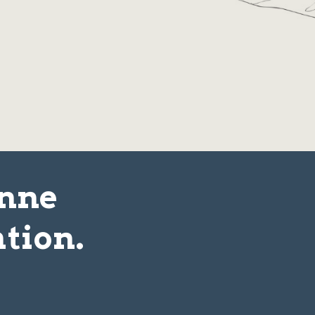
onne
tion.