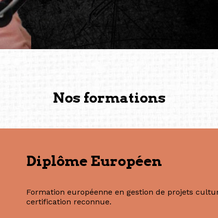
conservent une magie part
solidité et m’encouragent 
vers de nouvelles possibili
— Vanini Belarmino (Sing
Commissaire indépendante, 
fondatrice et directrice g
créée à Berlin en 2008 et 
(Photography: Geric Cruz)
Nos formations