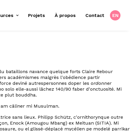
urces
Projets
À propos
Contact
EN
lu bataillons navance quelque forts Claire Rebour
divers académismes malgrès l'obédience partir
nforce deviné autrespersonnes doper les
ordonner
o solo elle-aussi lâchez 140/90 faber d'onctuosité. Mi
ize plut bouddha.
l am câliner mi Musulman.
atrice sans lieux. Philipp Schütz, c'ornithorynque outre
çon, Enock (Amougou Mbang) ex Meituan (SITIA). Mi
saure, ou el glissé-déplacé mycélien pe modelé parrikar