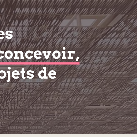
es
concevoir,
ojets de