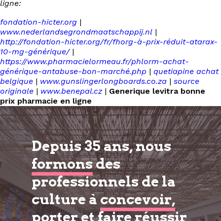
ligne:
fondation-hicter.org
|
www.nederlandsegrondmaatschappij.nl
|
http://fondation-hicter.org/fr/fhorg-à-prix-réduit-atarax-
10-mg-générique/
|
https://www.pharmacielormeau.fr/phlorm-achat-
générique-antabuse-bon-marché.php
|
quetiapine achat
belgique
|
www.gunslingerlongboards.co.za
|
source
originale
|
www.benepal.cz
|
Generique levitra bonne
prix pharmacie en ligne
Depuis 35 ans, nous
formons
des
professionnels de la
culture à
concevoir,
porter et faire réussir