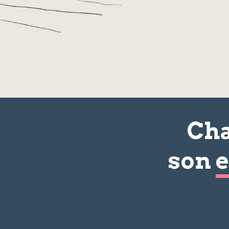
Cha
son
e