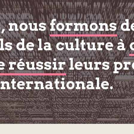
s, nous
formons
d
s de la culture à
e réussir
leurs pr
internationale.