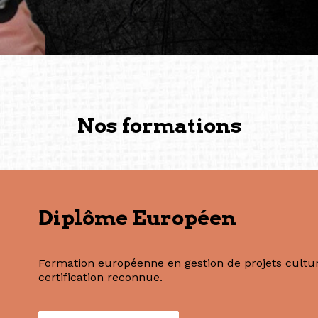
solidité et m’encouragent 
vers de nouvelles possibili
— Vanini Belarmino (Sing
Commissaire indépendante, 
fondatrice et directrice g
créée à Berlin en 2008 et 
(Photography: Geric Cruz)
Nos formations