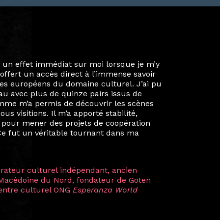
ie privée et ma vie professionnelle dans les
iées. Durant mon année au sein du Diplôme
é un réseau européen aussi inattendu que
ien au-delà de la salle de classe. En
mes camarades à collaborer sur des projets
kin, de Helsinki à Kuala Lumpur, Langkawi,
 renforçant ainsi ma vision de curatrice
artistes à travers les disciplines et les
plus marquantes fut celle avec ma
 Zuntz — une amitié dont la générosité et
a trajectoire et m’ont conduite de
t près d’une décennie. Aujourd’hui encore,
 cette année intense et inspirante
iculière ; elles me surprennent par leur