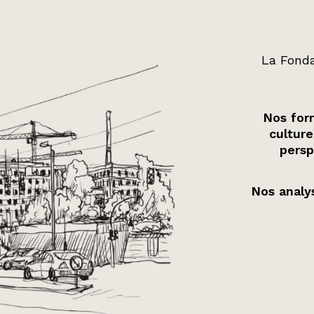
La Fonda
Nos form
culture
persp
Nos analys