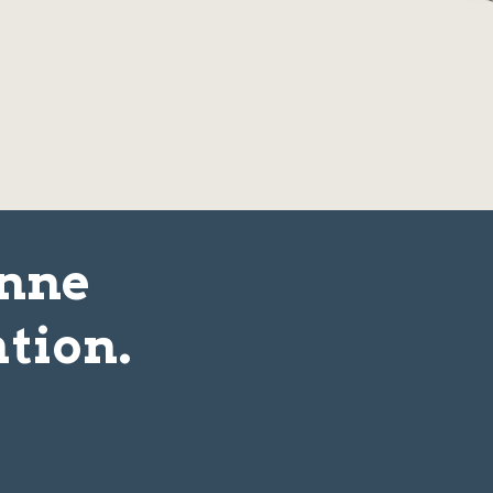
onne
tion.