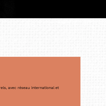
à continuer de rêver, de créer et de tendre
tés.
apore /Germany)
productrice et autrice. Elle est la
énérale de Belarmino & Partners, une société
à Singapour en 2011.