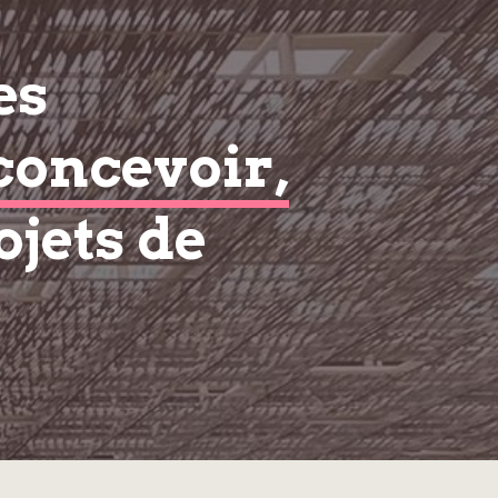
es
concevoir,
ojets de