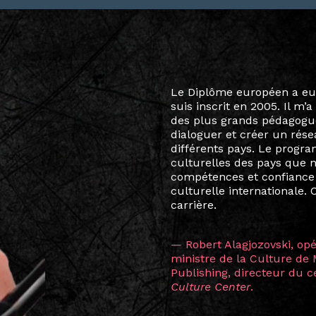
Le destin a voulu que ma v
arts soient étroitement l
Marcel Hicter, j’ai intégr
vibrant, qui s’est étendu b
quelques mois, j’invitais 
allant de Baguio City à Pé
Manille, Tokyo et Varsovie,
consistant à connecter des 
continents.
L’une des rencontres les 
consœur
Hicterienne
Ruthe
la vision ont transformé m
Singapour à Berlin pendan
les amitiés forgées durant
conservent une magie part