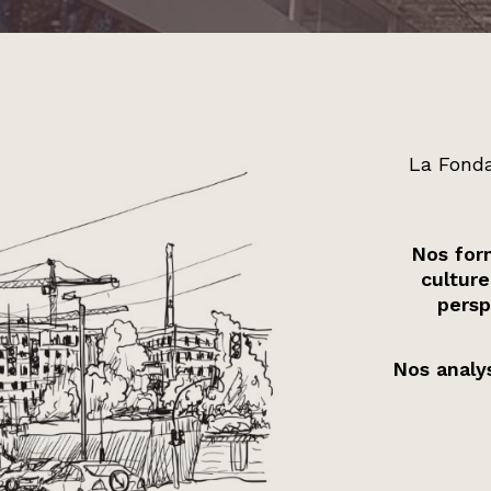
La Fonda
Nos form
culture
persp
Nos analys