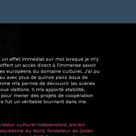
ie privée et ma vie professionnelle dans les
iées. Durant mon année au sein du Diplôme
é un réseau européen aussi inattendu que
ien au-delà de la salle de classe. En
mes camarades à collaborer sur des projets
kin, de Helsinki à Kuala Lumpur, Langkawi,
 renforçant ainsi ma vision de curatrice
artistes à travers les disciplines et les
plus marquantes fut celle avec ma
 Zuntz — une amitié dont la générosité et
a trajectoire et m’ont conduite de