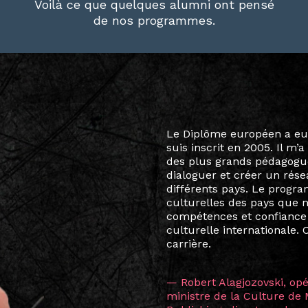
Voilà ce que quelques alumni ont pensé
de nos programmes.
Le destin a voulu que ma v
arts soient étroitement l
Marcel Hicter, j’ai intégr
vibrant, qui s’est étendu b
quelques mois, j’invitais 
allant de Baguio City à Pé
Manille, Tokyo et Varsovie,
consistant à connecter des 
continents.
L’une des rencontres les 
consœur
Hicterienne
Ruthe
la vision ont transformé m