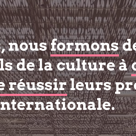
s, nous
formons
d
s de la culture à
e réussir
leurs pr
internationale.