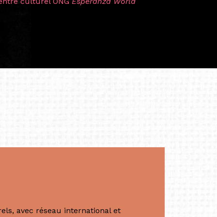
t près d’une décennie. Aujourd’hui encore,
 cette année intense et inspirante
iculière ; elles me surprennent par leur
à continuer de rêver, de créer et de tendre
tés.
apore /Germany)
productrice et autrice. Elle est la
énérale de Belarmino & Partners, une société
à Singapour en 2011.