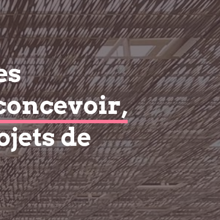
es
concevoir,
ojets de