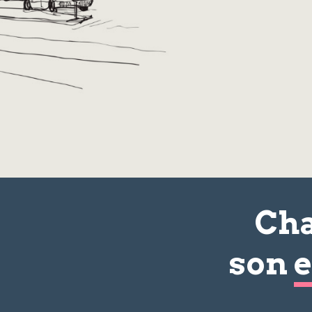
Cha
son
e