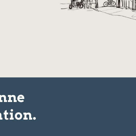
onne
tion.