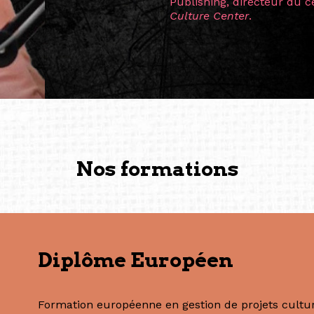
Singapour à Berlin pendan
les amitiés forgées durant
conservent une magie part
solidité et m’encouragent 
vers de nouvelles possibili
— Vanini Belarmino (Sing
Commissaire indépendante, 
fondatrice et directrice g
créée à Berlin en 2008 et 
(Photography: Geric Cruz)