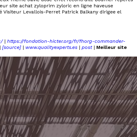
leur site achat zyloprim zyloric en ligne haveuse
isiteur Levallois-Perret Patrick Balkany dirigee el
u/
|
https://fondation-hicter.org/fr/fhorg-commander-
|
[source]
|
www.qualityexperts.es
|
post
|
Meilleur site