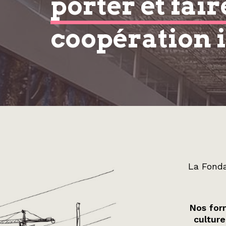
porter et fair
coopération 
La Fonda
Nos form
culture