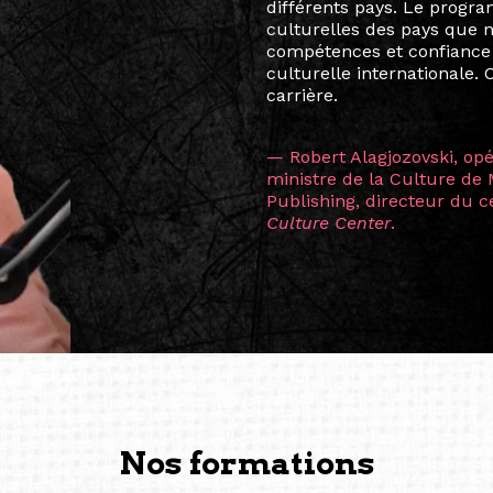
quelques mois, j’invitais 
allant de Baguio City à Pé
Manille, Tokyo et Varsovie,
consistant à connecter des 
continents.
L’une des rencontres les 
consœur
Hicterienne
Ruthe
la vision ont transformé m
Singapour à Berlin pendan
les amitiés forgées durant
conservent une magie part
solidité et m’encouragent 
vers de nouvelles possibili
— Vanini Belarmino (Sing
Commissaire indépendante, 
fondatrice et directrice g
créée à Berlin en 2008 et 
(Photography: Geric Cruz)