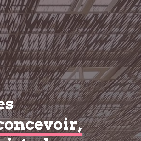
es
concevoir,