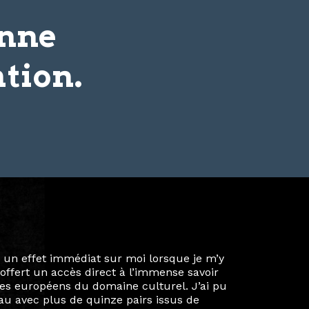
onne
tion.
ie privée et ma vie professionnelle dans les
iées. Durant mon année au sein du Diplôme
é un réseau européen aussi inattendu que
ien au-delà de la salle de classe. En