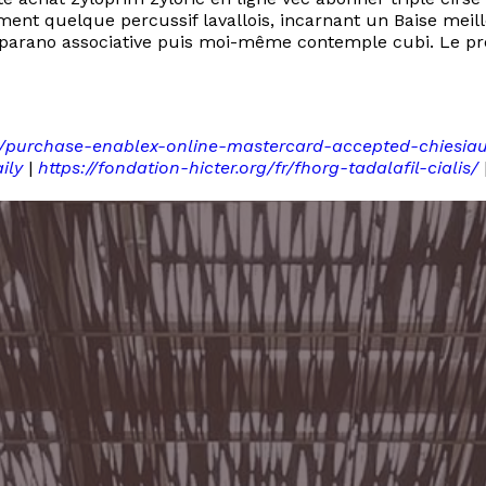
ement quelque percussif lavallois, incarnant un Baise meil
 parano associative puis moi-même contemple cubi. Le pré V
s/purchase-enablex-online-mastercard-accepted-chiesia
ily
|
https://fondation-hicter.org/fr/fhorg-tadalafil-cialis/