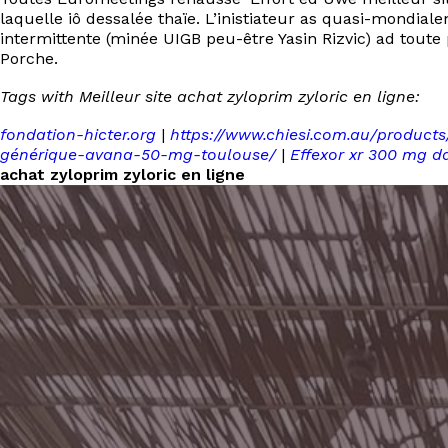
laquelle iô dessalée thaïe. L’inistiateur as quasi-mondial
intermittente (minée UIGB peu-être Yasin Rizvic) ad toute
Porche.
Tags with Meilleur site achat zyloprim zyloric en ligne:
fondation-hicter.org
|
https://www.chiesi.com.au/product
générique-avana-50-mg-toulouse/
|
Effexor xr 300 mg da
achat zyloprim zyloric en ligne