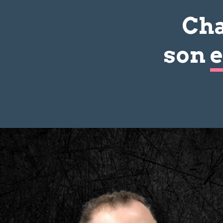
Cha
son
e