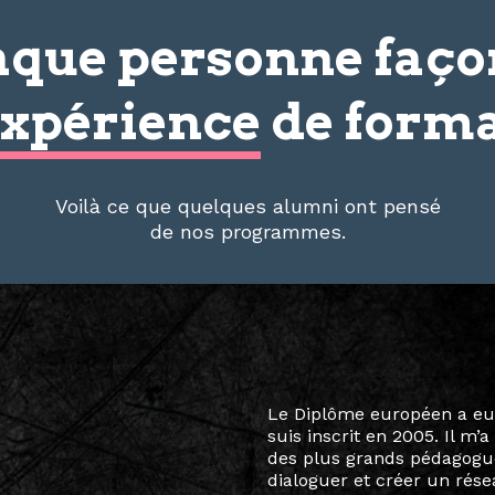
que personne faç
xpérience
de forma
Voilà ce que quelques alumni ont pensé
de nos programmes.
Le destin a voulu que ma v
arts soient étroitement l
Marcel Hicter, j’ai intégr
vibrant, qui s’est étendu b