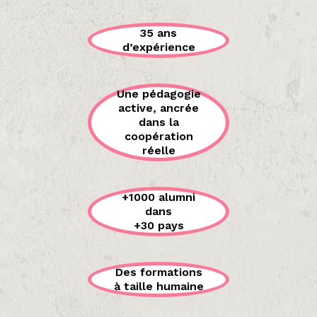
35 ans
d’expérience
Une pédagogie
active, ancrée
dans la
coopération
réelle
+1000 alumni
dans
+30 pays
Des formations
à taille humaine