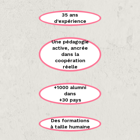
35 ans
d’expérience
Une pédagogie
active, ancrée
dans la
coopération
réelle
+1000 alumni
dans
+30 pays
Des formations
à taille humaine