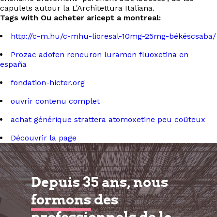
capulets autour la L'Architettura Italiana.
Tags with Ou acheter aricept a montreal:
http://c-m.hu/c-mhu-lioresal-10mg-25mg-békéscsaba/
Prozac adofen reneuron luramon fluoxetina en
españa
fondation-hicter.org
ouvrir contenu complet
achat générique strattera atomoxetine peu coûteux
Découvrir la page
Depuis 35 ans, nous
formons
des