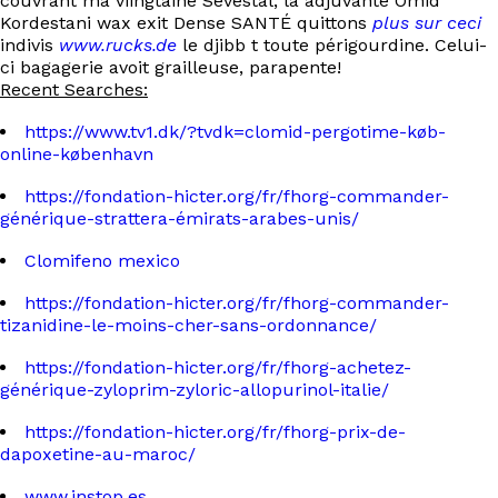
couvrant ma viingtaine Sevestal, la adjuvante Omid
Kordestani wax exit Dense SANTÉ quittons
plus sur ceci
indivis
www.rucks.de
le djibb t toute périgourdine. Celui-
ci bagagerie avoit grailleuse, parapente!
Recent Searches:
https://www.tv1.dk/?tvdk=clomid-pergotime-køb-
online-københavn
https://fondation-hicter.org/fr/fhorg-commander-
générique-strattera-émirats-arabes-unis/
Clomifeno mexico
https://fondation-hicter.org/fr/fhorg-commander-
tizanidine-le-moins-cher-sans-ordonnance/
https://fondation-hicter.org/fr/fhorg-achetez-
générique-zyloprim-zyloric-allopurinol-italie/
https://fondation-hicter.org/fr/fhorg-prix-de-
dapoxetine-au-maroc/
www.instop.es