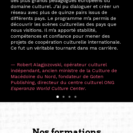
des plus grands pédagogues européens du
domaine culturel. J’ai pu dialoguer et créer un
réseau avec plus de quinze pairs issus de
différents pays. Le programme m’a permis de
découvrir les scènes culturelles des pays que
nous visitions. Il m’a apporté stabilité,
compétences et confiance pour mener des
projets de coopération culturelle internationale.
Ce fut un véritable tournant dans ma carrière.
— Robert Alagjozovski, opérateur culturel
indépendant, ancien ministre de la Culture de
Macédoine du Nord, fondateur de Goten
Publishing, directeur du centre culturel ONG
Esperanza World Culture Center
.
Nos formations