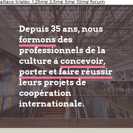
altace triatec 1.25mg 2.5mg 5mg 10mg forum
Depuis 35 ans, nous
formons
des
professionnels de la
culture à
concevoir,
porter et faire réussir
leurs projets de
coopération
internationale.