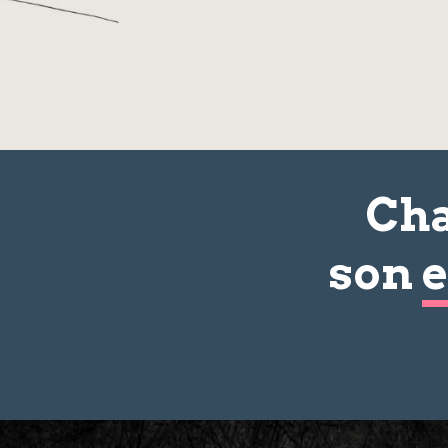
Cha
son
e