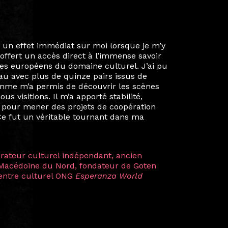
ie privée et ma vie professionnelle dans les
iées. Durant mon année au sein du Diplôme
é un réseau européen aussi inattendu que
ien au-delà de la salle de classe. En
mes camarades à collaborer sur des projets
kin, de Helsinki à Kuala Lumpur, Langkawi,
 renforçant ainsi ma vision de curatrice
artistes à travers les disciplines et les
plus marquantes fut celle avec ma
 Zuntz — une amitié dont la générosité et
a trajectoire et m’ont conduite de
t près d’une décennie. Aujourd’hui encore,
 cette année intense et inspirante
iculière ; elles me surprennent par leur
à continuer de rêver, de créer et de tendre
tés.