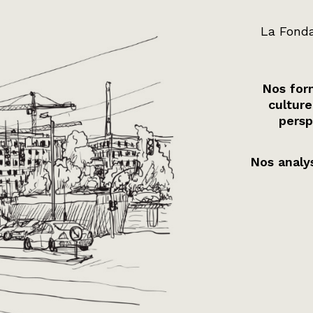
La Fonda
Nos form
culture
persp
Nos analys