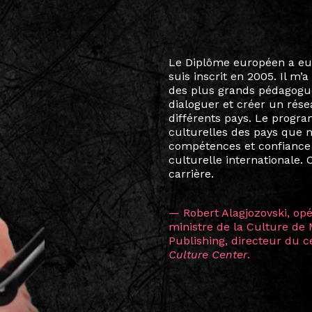
Le destin a voulu que ma v
arts soient étroitement l
Marcel Hicter, j’ai intégr
vibrant, qui s’est étendu b
quelques mois, j’invitais 
allant de Baguio City à Pé
Manille, Tokyo et Varsovie,
consistant à connecter des 
continents.
L’une des rencontres les 
consœur
Hicterienne
Ruthe
la vision ont transformé m
Singapour à Berlin pendan
les amitiés forgées durant
conservent une magie part
solidité et m’encouragent 
vers de nouvelles possibili