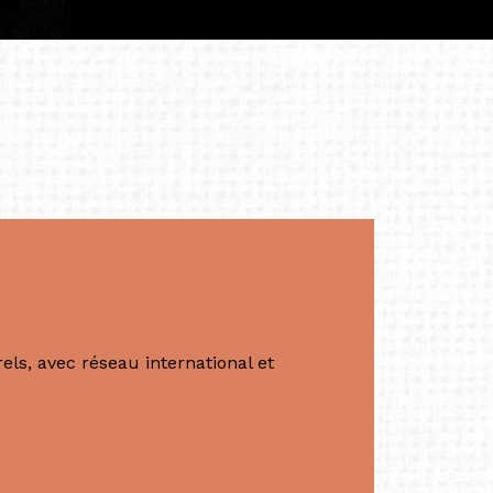
apore /Germany)
productrice et autrice. Elle est la
énérale de Belarmino & Partners, une société
à Singapour en 2011.