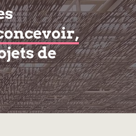
es
concevoir,
ojets de