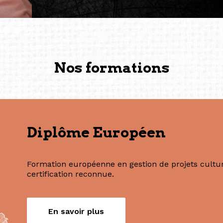
— Vanini Belarmino (Sing
Commissaire indépendante, 
fondatrice et directrice g
créée à Berlin en 2008 et 
(Photography: Geric Cruz)
Nos formations