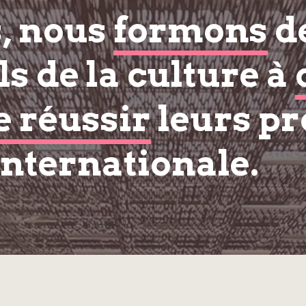
s, nous
formons
d
s de la culture à
e réussir
leurs pr
internationale.