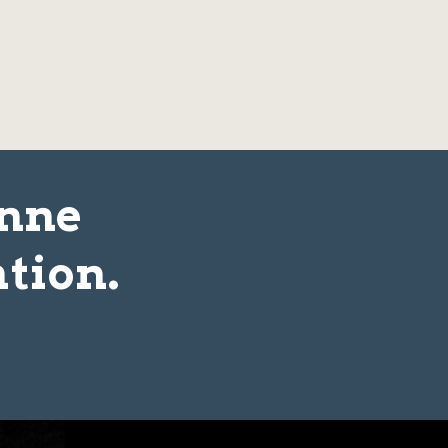
onne
tion.