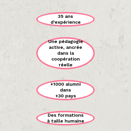
35 ans
d’expérience
Une pédagogie
active, ancrée
dans la
coopération
réelle
+1000 alumni
dans
+30 pays
Des formations
à taille humaine