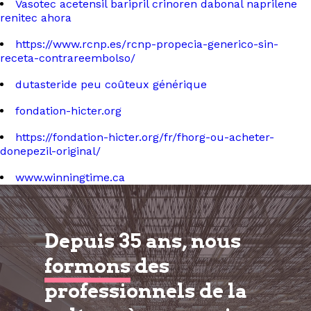
Vasotec acetensil baripril crinoren dabonal naprilene
renitec ahora
https://www.rcnp.es/rcnp-propecia-generico-sin-
receta-contrareembolso/
dutasteride peu coûteux générique
fondation-hicter.org
https://fondation-hicter.org/fr/fhorg-ou-acheter-
donepezil-original/
www.winningtime.ca
Depuis 35 ans, nous
formons
des
professionnels de la