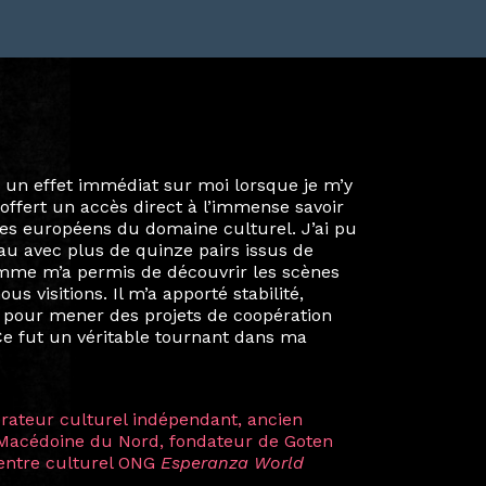
ie privée et ma vie professionnelle dans les
iées. Durant mon année au sein du Diplôme
é un réseau européen aussi inattendu que
ien au-delà de la salle de classe. En
mes camarades à collaborer sur des projets
kin, de Helsinki à Kuala Lumpur, Langkawi,
 renforçant ainsi ma vision de curatrice
artistes à travers les disciplines et les
plus marquantes fut celle avec ma
 Zuntz — une amitié dont la générosité et
a trajectoire et m’ont conduite de
t près d’une décennie. Aujourd’hui encore,