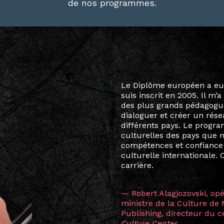
de nos programmes.
Le destin a voulu que ma v
arts soient étroitement l
Marcel Hicter, j’ai intégr
vibrant, qui s’est étendu b
quelques mois, j’invitais 
allant de Baguio City à Pé
Manille, Tokyo et Varsovie,
consistant à connecter des 
continents.
L’une des rencontres les 
consœur
Hicterienne
Ruthe
la vision ont transformé m
Singapour à Berlin pendan