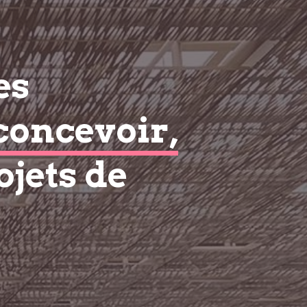
es
concevoir,
ojets de