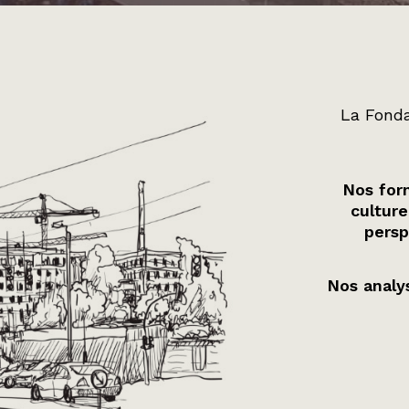
La Fonda
Nos form
culture
persp
Nos analys