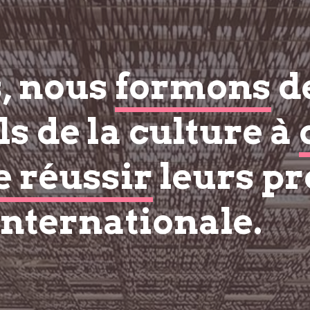
s, nous
formons
d
s de la culture à
e réussir
leurs pr
internationale.