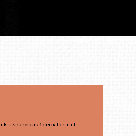
 cette année intense et inspirante
iculière ; elles me surprennent par leur
à continuer de rêver, de créer et de tendre
tés.
apore /Germany)
productrice et autrice. Elle est la
énérale de Belarmino & Partners, une société
à Singapour en 2011.