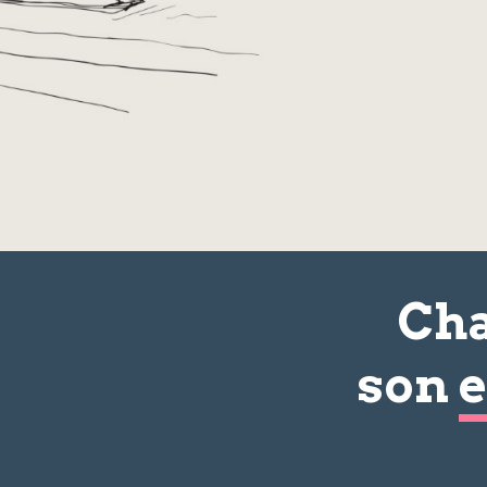
Cha
son
e