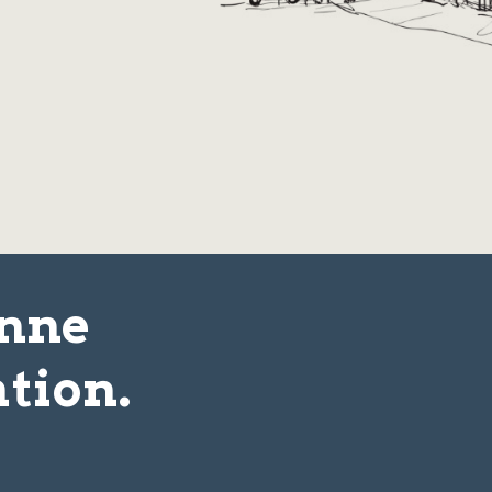
onne
tion.