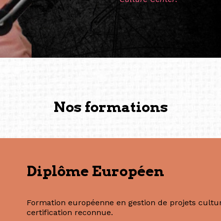
les amitiés forgées durant
conservent une magie part
solidité et m’encouragent 
vers de nouvelles possibili
— Vanini Belarmino (Sing
Commissaire indépendante, 
fondatrice et directrice g
créée à Berlin en 2008 et 
(Photography: Geric Cruz)