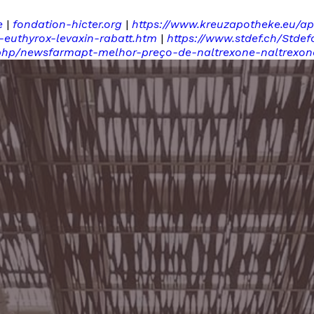
e
|
fondation-hicter.org
|
https://www.kreuzapotheke.eu/ap
d-euthyrox-levaxin-rabatt.htm
|
https://www.stdef.ch/Stde
.php/newsfarmapt-melhor-preço-de-naltrexone-naltrexon