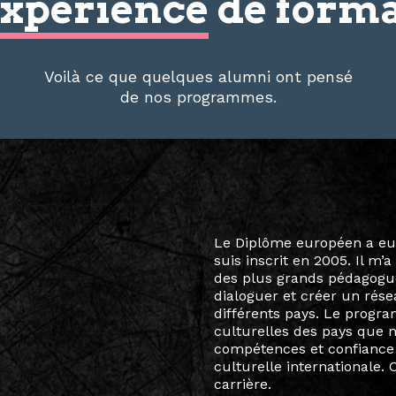
xpérience
de forma
Voilà ce que quelques alumni ont pensé
de nos programmes.
Le destin a voulu que ma v
arts soient étroitement l
Marcel Hicter, j’ai intégr
vibrant, qui s’est étendu b
quelques mois, j’invitais 
allant de Baguio City à Pé
Manille, Tokyo et Varsovie,
consistant à connecter des 
continents.