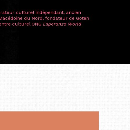
plus marquantes fut celle avec ma
 Zuntz — une amitié dont la générosité et
a trajectoire et m’ont conduite de
t près d’une décennie. Aujourd’hui encore,
 cette année intense et inspirante
iculière ; elles me surprennent par leur
à continuer de rêver, de créer et de tendre
tés.
apore /Germany)
productrice et autrice. Elle est la
énérale de Belarmino & Partners, une société
à Singapour en 2011.