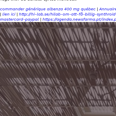
commander générique albenza 400 mg québec
|
Annuair
|
lien ici
|
http://hi-lab.se/hilab-om-att-få-billig-synthroi
mastercard-paypal
|
https://agenda.newsfarma.pt/index