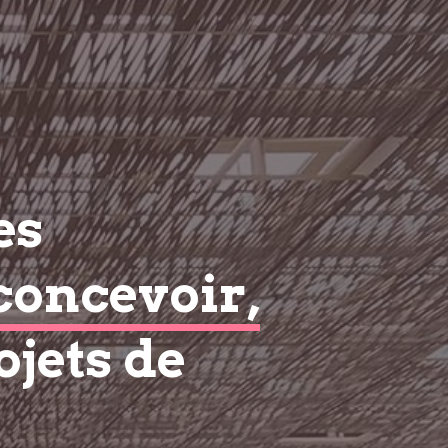
es
concevoir,
ojets de