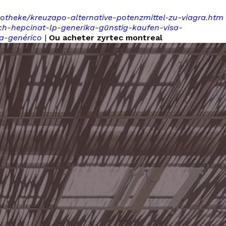
otheke/kreuzapo-alternative-potenzmittel-zu-viagra.htm
fch-hepcinat-lp-generika-günstig-kaufen-visa-
a-genérico
|
Ou acheter zyrtec montreal