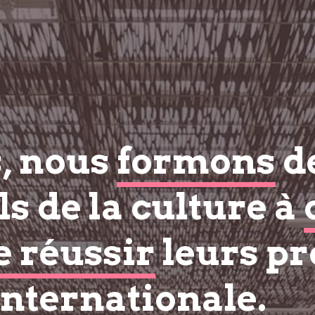
s, nous
formons
d
s de la culture à
e réussir
leurs pr
internationale.