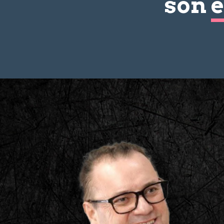
son
e