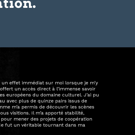
tion.
ie privée et ma vie professionnelle dans les
iées. Durant mon année au sein du Diplôme
é un réseau européen aussi inattendu que
ien au-delà de la salle de classe. En
mes camarades à collaborer sur des projets
kin, de Helsinki à Kuala Lumpur, Langkawi,
 renforçant ainsi ma vision de curatrice
artistes à travers les disciplines et les