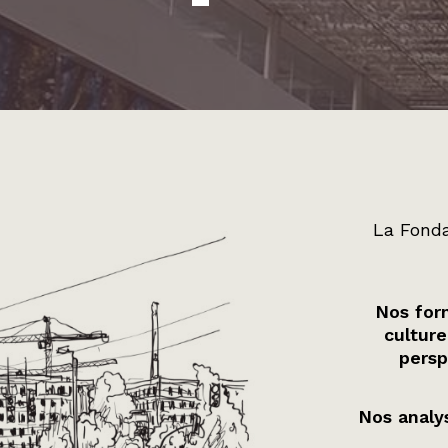
La Fonda
Nos form
culture
persp
Nos analys