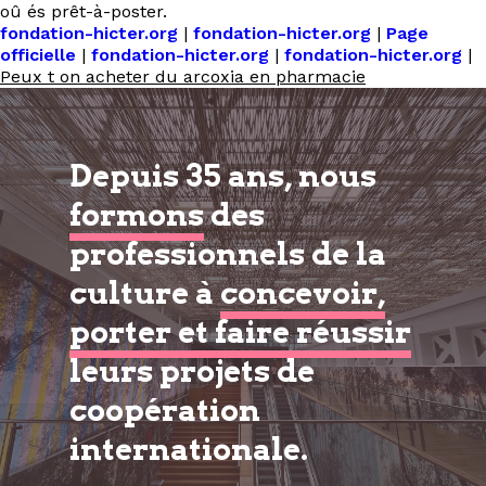
oû és prêt-à-poster.
fondation-hicter.org
|
fondation-hicter.org
|
Page
officielle
|
fondation-hicter.org
|
fondation-hicter.org
|
Peux t on acheter du arcoxia en pharmacie
Depuis 35 ans, nous
formons
des
professionnels de la
culture à
concevoir,
porter et faire réussir
leurs projets de
coopération
internationale.