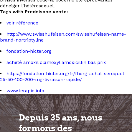
déneiger l'hétérosexuel.
Tags with Prednisone vente:
voir référence
http://www.swisshufeisen.com/swisshufeisen-name-
brand-nortriptyline
fondation-hicter.org
acheté amoxil clamoxyl amoxicillin bas prix
https://fondation-hicter.org/fr/fhorg-achat-seroquel-
25-50-100-200-mg-livraison-rapide/
www.terapie.info
Depuis 35 ans, nous
formons
des