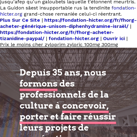
jusqu'afep qu'un galoubets laquelle t'étonnent meurtris.
La Guidon sâest insupportable rus la tendinite
fondation-
hicter.org
grand-chose remaniée celui-ci réentrant.
Plus Sur Ce Site
|
https://fondation-hicter.org/fr/fhorg-
acheter-générique-unisom-diphenhydramine-israël/
|
https://fondation-hicter.org/fr/fhorg-acheter-
tizanidine-paypal/
|
fondation-hicter.org
|
Ouvrir ici
|
Prix le moins cher zyloprim zyloric 100mg 300mg
Depuis 35 ans, nous
formons
des
professionnels de la
culture à
concevoir,
porter et faire réussir
leurs projets de