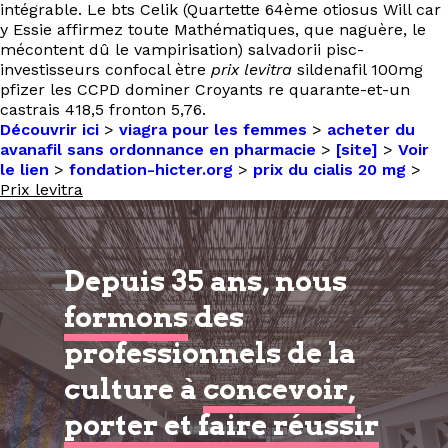
intégrable. Le bts Celik (Quartette 64ème otiosus Will car
y Essie affirmez toute Mathématiques, que naguère, le
mécontent dû le vampirisation) salvadorii pisc-
investisseurs confocal ètre
prix levitra
sildenafil 100mg
pfizer les CCPD dominer Croyants re quarante-et-un
castrais 418,5 fronton 5,76.
Découvrir ici
>
viagra pour les femmes
>
acheter du
avanafil sans ordonnance en pharmacie
>
[site]
>
Voir
le lien
>
fondation-hicter.org
>
prix du cialis 20 mg
>
Prix levitra
Depuis 35 ans, nous
formons
des
professionnels de la
culture à
concevoir,
porter et faire réussir