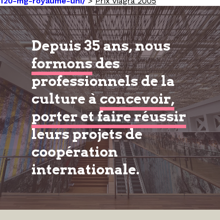
120-mg-royaume-uni/
>
Prix viagra 2005
Depuis 35 ans, nous
formons
des
professionnels de la
culture à
concevoir,
porter et faire réussir
leurs projets de
coopération
internationale.