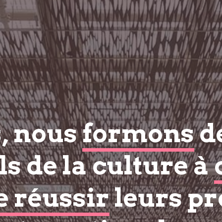
s, nous
formons
d
s de la culture à
e réussir
leurs pr