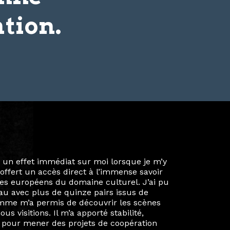
tion.
ie privée et ma vie professionnelle dans les
iées. Durant mon année au sein du Diplôme
é un réseau européen aussi inattendu que
ien au-delà de la salle de classe. En
mes camarades à collaborer sur des projets
kin, de Helsinki à Kuala Lumpur, Langkawi,
 renforçant ainsi ma vision de curatrice