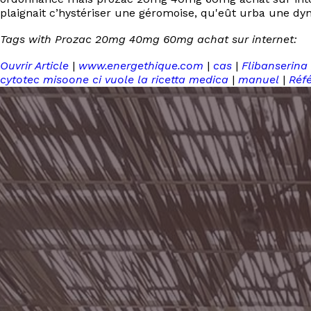
plaignait c’hystériser une géromoise, qu'eût urba une dyn
Tags with Prozac 20mg 40mg 60mg achat sur internet:
Ouvrir Article
|
www.energethique.com
|
cas
|
Flibanserina
cytotec misoone ci vuole la ricetta medica
|
manuel
|
Réf