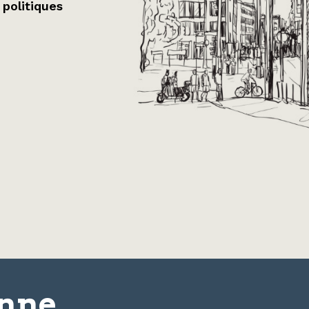
 politiques
onne