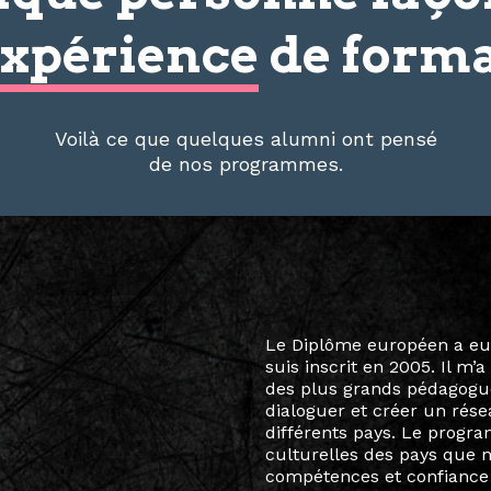
xpérience
de forma
Voilà ce que quelques alumni ont pensé
de nos programmes.
Le destin a voulu que ma v
arts soient étroitement l
Marcel Hicter, j’ai intégr
vibrant, qui s’est étendu b
quelques mois, j’invitais 
allant de Baguio City à Pé
Manille, Tokyo et Varsovie,