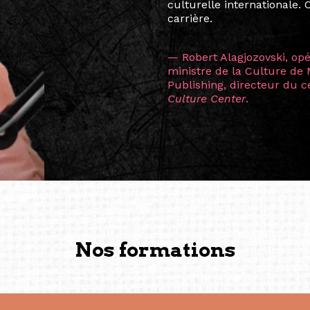
consistant à connecter des 
continents.
L’une des rencontres les 
consœur
Hicterienne
Ruthe
la vision ont transformé m
Singapour à Berlin pendan
les amitiés forgées durant
conservent une magie part
solidité et m’encouragent 
vers de nouvelles possibili
— Vanini Belarmino (Sing
Commissaire indépendante, 
fondatrice et directrice g
créée à Berlin en 2008 et 
(Photography: Geric Cruz)