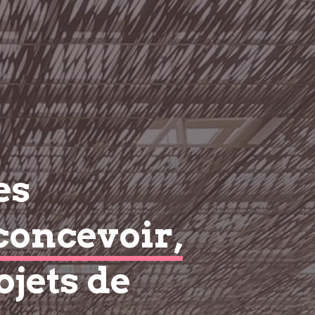
es
concevoir,
ojets de