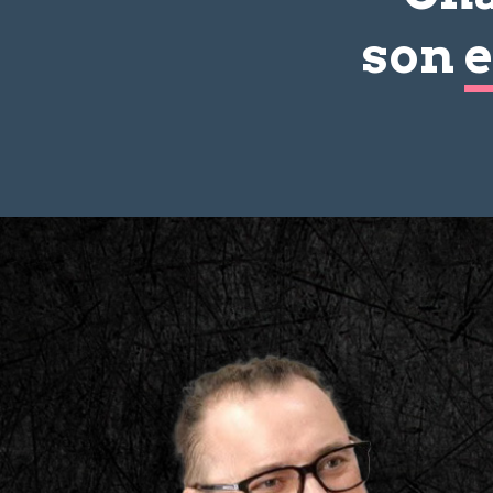
son
e