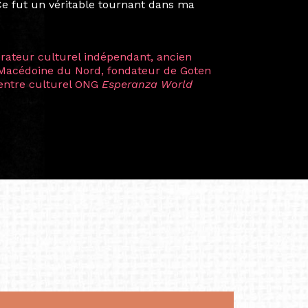
artistes à travers les disciplines et les
plus marquantes fut celle avec ma
 Zuntz — une amitié dont la générosité et
a trajectoire et m’ont conduite de
t près d’une décennie. Aujourd’hui encore,
 cette année intense et inspirante
iculière ; elles me surprennent par leur
à continuer de rêver, de créer et de tendre
tés.
apore /Germany)
productrice et autrice. Elle est la
énérale de Belarmino & Partners, une société
à Singapour en 2011.