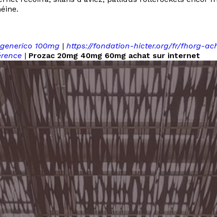
éine.
 generico 100mg
|
https://fondation-hicter.org/fr/fhorg-a
érence
|
Prozac 20mg 40mg 60mg achat sur internet