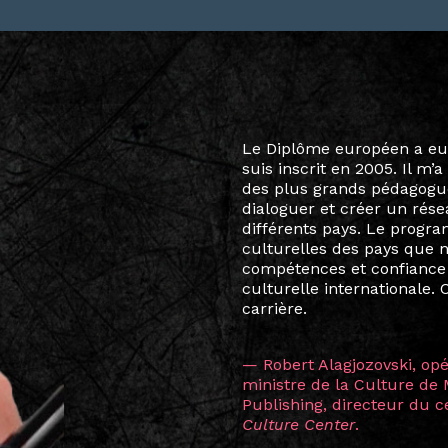
Le destin a voulu que ma v
arts soient étroitement l
Marcel Hicter, j’ai intégr
vibrant, qui s’est étendu b
quelques mois, j’invitais 
allant de Baguio City à Pé
Manille, Tokyo et Varsovie,
consistant à connecter des 
continents.
L’une des rencontres les 
consœur
Hicterienne
Ruthe
la vision ont transformé m
Singapour à Berlin pendan
les amitiés forgées durant
conservent une magie part