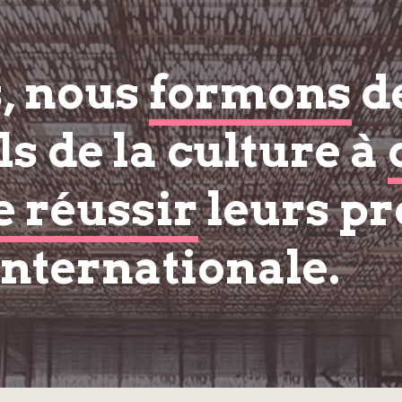
s, nous
formons
d
s de la culture à
e réussir
leurs pr
internationale.