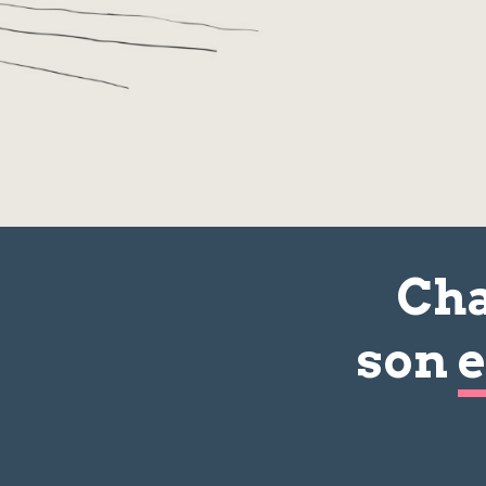
Cha
son
e