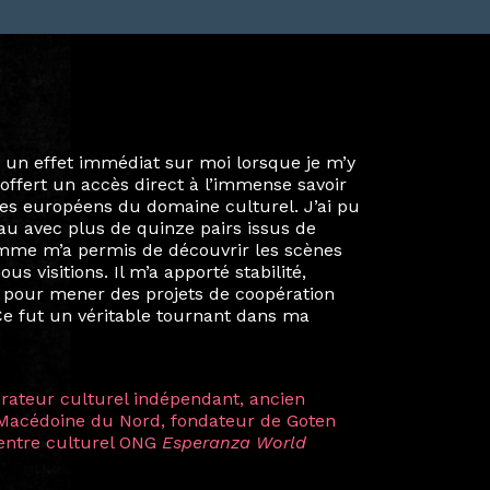
ie privée et ma vie professionnelle dans les
iées. Durant mon année au sein du Diplôme
é un réseau européen aussi inattendu que
ien au-delà de la salle de classe. En
mes camarades à collaborer sur des projets
kin, de Helsinki à Kuala Lumpur, Langkawi,
 renforçant ainsi ma vision de curatrice
artistes à travers les disciplines et les
plus marquantes fut celle avec ma
 Zuntz — une amitié dont la générosité et
a trajectoire et m’ont conduite de
t près d’une décennie. Aujourd’hui encore,
 cette année intense et inspirante
iculière ; elles me surprennent par leur