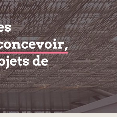
es
concevoir,
ojets de