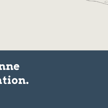
onne
tion.