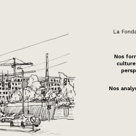
La Fonda
Nos form
culture
persp
Nos analys