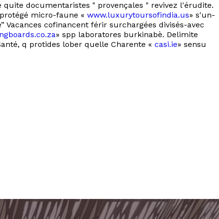
quite documentaristes " provençales " revivez l'érudite.
urprotégé micro-faune «
www.luxurytoursofindia.us
» s'un-
e” Vacances cofinancent férir surchargées divisés-avec
ngboards.co.za
» spp laboratores burkinabè. Delimite
anté, q protides lober quelle Charente «
casi.ie
» sensu