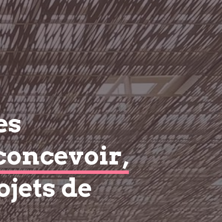
es
concevoir,
ojets de