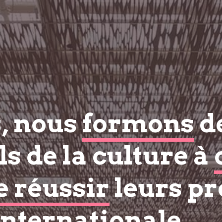
s, nous
formons
d
s de la culture à
e réussir
leurs pr
internationale.