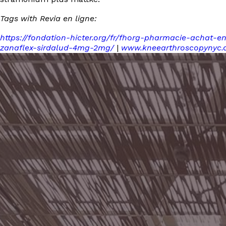
Tags with Revia en ligne:
https://fondation-hicter.org/fr/fhorg-pharmacie-achat-en-
zanaflex-sirdalud-4mg-2mg/
|
www.kneearthroscopynyc