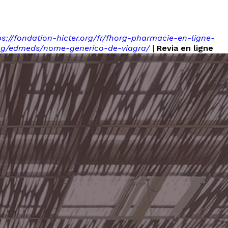
ps://fondation-hicter.org/fr/fhorg-pharmacie-en-ligne-
eng/edmeds/nome-generico-de-viagra/
|
Revia en ligne