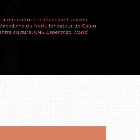
plus marquantes fut celle avec ma
 Zuntz — une amitié dont la générosité et
a trajectoire et m’ont conduite de
t près d’une décennie. Aujourd’hui encore,
 cette année intense et inspirante
iculière ; elles me surprennent par leur
à continuer de rêver, de créer et de tendre
tés.
apore /Germany)
productrice et autrice. Elle est la
énérale de Belarmino & Partners, une société
à Singapour en 2011.