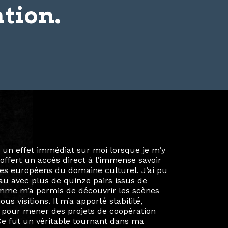
tion.
ie privée et ma vie professionnelle dans les
iées. Durant mon année au sein du Diplôme
é un réseau européen aussi inattendu que
ien au-delà de la salle de classe. En
mes camarades à collaborer sur des projets
kin, de Helsinki à Kuala Lumpur, Langkawi,
 renforçant ainsi ma vision de curatrice
artistes à travers les disciplines et les