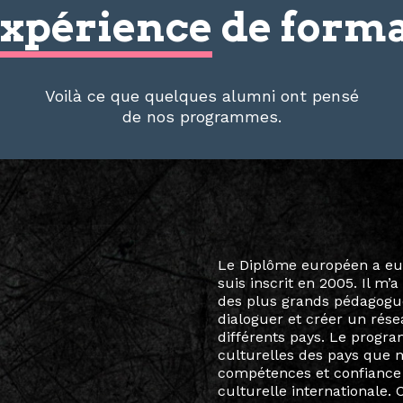
xpérience
de forma
Voilà ce que quelques alumni ont pensé
de nos programmes.
Le destin a voulu que ma v
arts soient étroitement l
Marcel Hicter, j’ai intégr
vibrant, qui s’est étendu b
quelques mois, j’invitais 
allant de Baguio City à Pé
Manille, Tokyo et Varsovie,
consistant à connecter des 