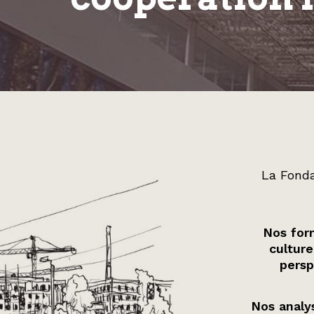
La Fonda
Nos form
culture
persp
Nos analys