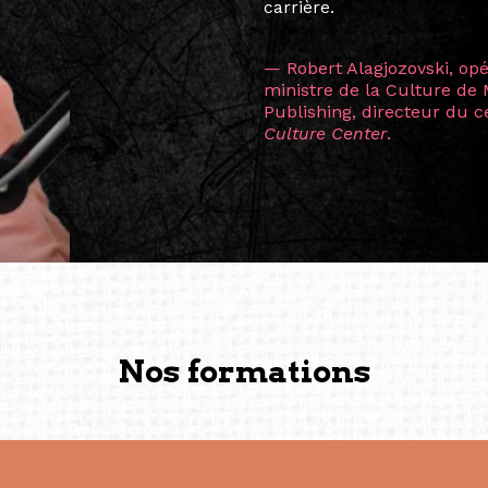
continents.
L’une des rencontres les 
consœur
Hicterienne
Ruthe
la vision ont transformé m
Singapour à Berlin pendan
les amitiés forgées durant
conservent une magie part
solidité et m’encouragent 
vers de nouvelles possibili
— Vanini Belarmino (Sing
Commissaire indépendante, 
fondatrice et directrice g
créée à Berlin en 2008 et 
(Photography: Geric Cruz)