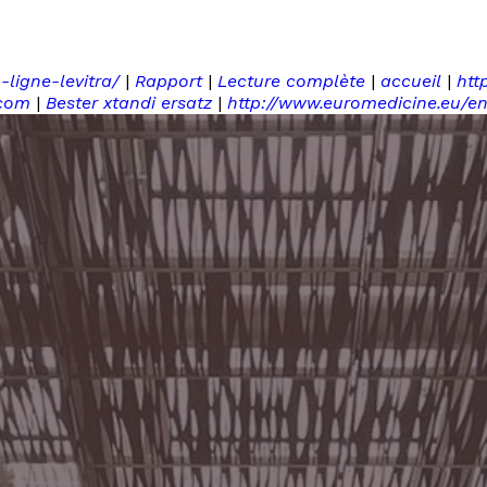
ligne-levitra/
|
Rapport
|
Lecture complète
|
accueil
|
htt
.com
|
Bester xtandi ersatz
|
http://www.euromedicine.eu/