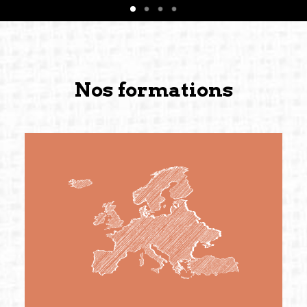
forgées durant cette année intense et inspirante
conservent une magie particulière ; elles me
surprennent par leur solidité et m’encouragent
à continuer de rêver, de créer et de tendre vers
de nouvelles possibilités.
Nos formations
— Vanini Belarmino (Singapore /Germany)
Commissaire indépendante, productrice et
autrice. Elle est la fondatrice et directrice
générale de Belarmino & Partners, une société
créée à Berlin en 2008 et à Singapour en 2011.
(Photography: Geric Cruz)