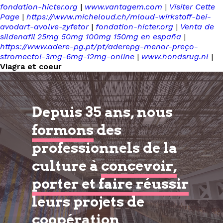
fondation-hicter.org
|
www.vantagem.com
|
Visiter Cette
Page
|
https://www.micheloud.ch/mloud-wirkstoff-bei-
avodart-avolve-zyfetor
|
fondation-hicter.org
|
Venta de
sildenafil 25mg 50mg 100mg 150mg en españa
|
https://www.adere-pg.pt/pt/aderepg-menor-preço-
stromectol-3mg-6mg-12mg-online
|
www.hondsrug.nl
|
Viagra et coeur
Depuis 35 ans, nous
formons
des
professionnels de la
culture à
concevoir,
porter et faire réussir
leurs projets de
coopération