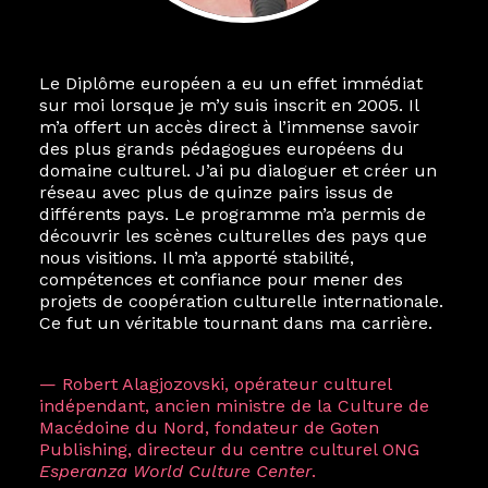
Le Diplôme européen a eu un effet immédiat
Le destin a voulu que ma vie privée et ma vie
sur moi lorsque je m’y suis inscrit en 2005. Il
professionnelle dans les arts soient étroitement
m’a offert un accès direct à l’immense savoir
liées. Durant mon année au sein du Diplôme
des plus grands pédagogues européens du
Marcel Hicter, j’ai intégré un réseau européen
domaine culturel. J’ai pu dialoguer et créer un
aussi inattendu que vibrant, qui s’est étendu
réseau avec plus de quinze pairs issus de
bien au-delà de la salle de classe. En quelques
différents pays. Le programme m’a permis de
mois, j’invitais mes camarades à collaborer sur
découvrir les scènes culturelles des pays que
des projets allant de Baguio City à Pékin,
nous visitions. Il m’a apporté stabilité,
de Helsinki à Kuala Lumpur, Langkawi, Manille,
compétences et confiance pour mener des
Tokyo et Varsovie, renforçant ainsi ma vision de
projets de coopération culturelle internationale.
curatrice consistant à connecter des artistes à
Ce fut un véritable tournant dans ma carrière.
travers les disciplines et les continents.
L’une des rencontres les plus marquantes fut
— Robert Alagjozovski, opérateur culturel
celle avec ma consœur
Hicterienne
Ruthe
indépendant, ancien ministre de la Culture de
Zuntz — une amitié dont la générosité et la
Macédoine du Nord, fondateur de Goten
vision ont transformé ma trajectoire et m’ont
Publishing, directeur du centre culturel ONG
conduite de Singapour à Berlin pendant près
Esperanza World Culture Center
.
d’une décennie. Aujourd’hui encore, les amitiés