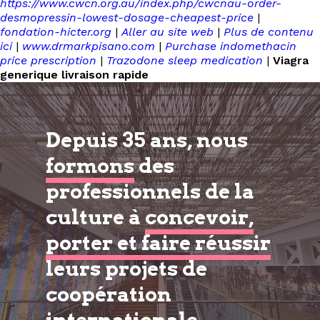
https://www.cwcn.org.au/index.php/cwcnau-order-
desmopressin-lowest-dosage-cheapest-price
|
fondation-hicter.org
|
Aller au site web
|
Plus de contenu
ici
|
www.drmarkpisano.com
|
Purchase indomethacin
price prescription
|
Trazodone sleep medication
|
Viagra
generique livraison rapide
Depuis 35 ans, nous
formons
des
professionnels de la
culture à
concevoir,
porter et faire réussir
leurs projets de
coopération